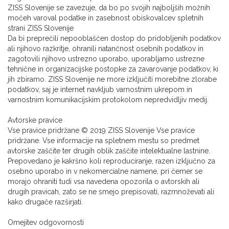
ZISS Slovenije se zavezuje, da bo po svojih najboljših možnih
močeh varoval podatke in zasebnost obiskovalcev spletnih
strani ZISS Slovenije
Da bi preprečili nepooblaščen dostop do pridobljenih podatkov
ali njihovo razkritje, ohranili natančnost osebnih podatkov in
zagotovili njihovo ustrezno uporabo, uporabljamo ustrezne
tehnične in organizacijske postopke za zavarovanje podatkov, ki
jih zbiramo. ZISS Slovenije ne more izključiti morebitne zlorabe
podatkov, saj je internet navkljub varnostnim ukrepom in
varnostnim komunikacijskim protokolom nepredvidljiv medij.
Avtorske pravice
Vse pravice pridržane © 2019 ZISS Slovenije Vse pravice
pridržane. Vse informacije na spletnem mestu so predmet
avtorske zaščite ter drugih oblik zaščite intelektualne lastnine.
Prepovedano je kakršno koli reproduciranje, razen izključno za
osebno uporabo in v nekomercialne namene, pri čemer se
morajo ohraniti tudi vsa navedena opozorila o avtorskih ali
drugih pravicah, zato se ne smejo prepisovati, razmnoževati ali
kako drugače razširjati.
Omejitev odgovornosti