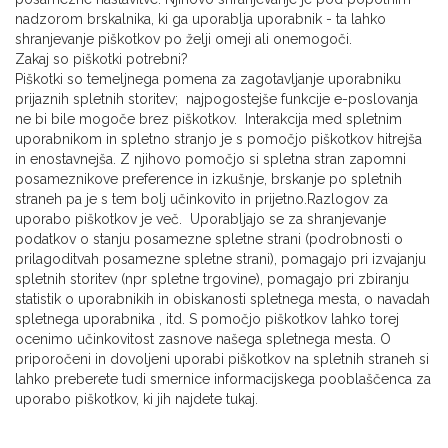
nadzorom brskalnika, ki ga uporablja uporabnik - ta lahko
shranjevanje piškotkov po želji omeji ali onemogoči.
Zakaj so piškotki potrebni?
Piškotki so temeljnega pomena za zagotavljanje uporabniku
prijaznih spletnih storitev; najpogostejše funkcije e-poslovanja
ne bi bile mogoče brez piškotkov. Interakcija med spletnim
uporabnikom in spletno stranjo je s pomočjo piškotkov hitrejša
in enostavnejša. Z njihovo pomočjo si spletna stran zapomni
posameznikove preference in izkušnje, brskanje po spletnih
straneh pa je s tem bolj učinkovito in prijetno.Razlogov za
uporabo piškotkov je več. Uporabljajo se za shranjevanje
podatkov o stanju posamezne spletne strani (podrobnosti o
prilagoditvah posamezne spletne strani), pomagajo pri izvajanju
spletnih storitev (npr spletne trgovine), pomagajo pri zbiranju
statistik o uporabnikih in obiskanosti spletnega mesta, o navadah
spletnega uporabnika , itd. S pomočjo piškotkov lahko torej
ocenimo učinkovitost zasnove našega spletnega mesta. O
priporočeni in dovoljeni uporabi piškotkov na spletnih straneh si
lahko preberete tudi smernice informacijskega pooblaščenca za
uporabo piškotkov, ki jih najdete tukaj.