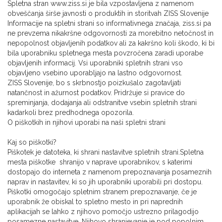
Spletna stran www.ziss.si je bila vzpostavljena z namenom
obveščanja širše javnosti o produktih in storitvah ZISS Slovenije
Informacije na spletni strani so informativnega značaja, ziss.si pa
ne prevzema nikakršne odgovornosti za morebitno netočnost in
nepopolnost objavljenih podatkov ali za kakršno koli škodo, ki bi
bila uporabniku spletnega mesta povzročena zaradi uporabe
objavljenih informacij. Vsi uporabniki spletnih strani vso
objavljeno vsebino uporabljajo na lastno odgovornost.
ZISS Slovenije, bo s skrbnostjo poizkušalo zagotavljati
natančnost in ažurnost podatkov. Pridržuje si pravice do
spreminjanja, dodajanja ali odstranitve vsebin spletnih strani
kadarkoli brez predhodnega opozorila.
O piškotkih in njihovi uporabi na naši spletni strani
Kaj so piškotki?
Piškotek je datoteka, ki shrani nastavitve spletnih strani.Spletna
mesta piškotke shranijo v naprave uporabnikov, s katerimi
dostopajo do interneta z namenom prepoznavanja posameznih
naprav in nastavitev, ki so jih uporabniki uporabili pri dostopu.
Piškotki omogočajo spletnim stranem prepoznavanje, če je
uporabnik že obiskal to spletno mesto in pri naprednih
aplikacijah se lahko z njihovo pomočjo ustrezno prilagodijo
posamezne nastavitve. Njihovo shranjevanje je pod popolnim