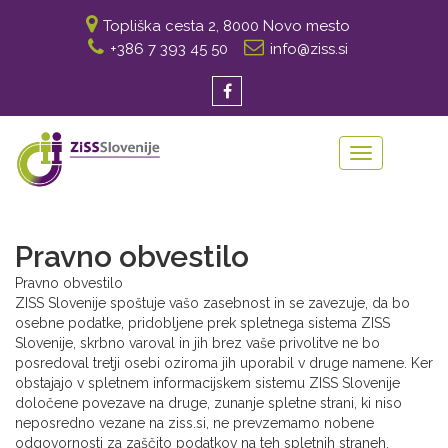
Topliška cesta 2, 8000 Novo mesto
+386 7 393 45 50
info@ziss.si
Toggle
navigation
Pravno obvestilo
Pravno obvestilo
ZISS Slovenije spoštuje vašo zasebnost in se zavezuje, da bo
osebne podatke, pridobljene prek spletnega sistema ZISS
Slovenije, skrbno varoval in jih brez vaše privolitve ne bo
posredoval tretji osebi oziroma jih uporabil v druge namene. Ker
obstajajo v spletnem informacijskem sistemu ZISS Slovenije
določene povezave na druge, zunanje spletne strani, ki niso
neposredno vezane na ziss.si, ne prevzemamo nobene
odgovornosti za zaščito podatkov na teh spletnih straneh.