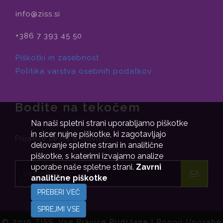
info@ziss.si
+386 7 393 45 50
Piškotki in zasebnost
Politika varstva osebnih podatkov
Bodite na tekočem
Na naši spletni strani uporabljamo piškotke
in sicer nujne piškotke, ki zagotavljajo
Prijavite se na e-novice.
delovanje spletne strani in analitične
piškotke, s katerimi izvajamo analize
uporabe naše spletne strani.
Zavrni
analitične piškotke
PREBERI VEČ
SPREJMI VSE
© 2019 ZISS. Vse Pravice Pridržane |
Pogoji Uporabe