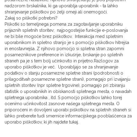
nadzorom brskalnika, ki ga uporablja uporabnik - ta lahko
shranjevanje piškotkov po želji omeji ali onemogoči.
Zakaj so piškotki potrebni?
Piškotki so temeljnega pomena za zagotavljanje uporabniku
prijaznih spletnih storitev; najpogostejše funkcije e-poslovanja
ne bi bile mogoče brez piškotkov. Interakcija med spletnim
uporabnikom in spletno stranjo je s pomočjo piškotkov hitrejša
in enostavnejša. Z njihovo pomočjo si spletna stran zapomni
posameznikove preference in izkušnje, brskanje po spletnih
straneh pa je s tem bolj učinkovito in prijetno.Razlogov za
uporabo piškotkov je več. Uporabljajo se za shranjevanje
podatkov o stanju posamezne spletne strani (podrobnosti o
prilagoditvah posamezne spletne strani), pomagajo pri izvajanju
spletnih storitev (npr spletne trgovine), pomagajo pri zbiranju
statistik o uporabnikih in obiskanosti spletnega mesta, o navadah
spletnega uporabnika , itd. S pomočjo piškotkov lahko torej
ocenimo učinkovitost zasnove našega spletnega mesta. O
priporočeni in dovoljeni uporabi piškotkov na spletnih straneh si
lahko preberete tudi smernice informacijskega pooblaščenca za
uporabo piškotkov, ki jih najdete tukaj.