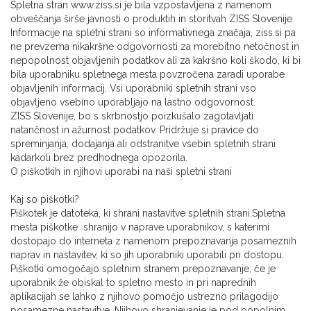
Spletna stran www.ziss.si je bila vzpostavljena z namenom
obveščanja širše javnosti o produktih in storitvah ZISS Slovenije
Informacije na spletni strani so informativnega značaja, ziss.si pa
ne prevzema nikakršne odgovornosti za morebitno netočnost in
nepopolnost objavljenih podatkov ali za kakršno koli škodo, ki bi
bila uporabniku spletnega mesta povzročena zaradi uporabe
objavljenih informacij. Vsi uporabniki spletnih strani vso
objavljeno vsebino uporabljajo na lastno odgovornost.
ZISS Slovenije, bo s skrbnostjo poizkušalo zagotavljati
natančnost in ažurnost podatkov. Pridržuje si pravice do
spreminjanja, dodajanja ali odstranitve vsebin spletnih strani
kadarkoli brez predhodnega opozorila.
O piškotkih in njihovi uporabi na naši spletni strani
Kaj so piškotki?
Piškotek je datoteka, ki shrani nastavitve spletnih strani.Spletna
mesta piškotke shranijo v naprave uporabnikov, s katerimi
dostopajo do interneta z namenom prepoznavanja posameznih
naprav in nastavitev, ki so jih uporabniki uporabili pri dostopu.
Piškotki omogočajo spletnim stranem prepoznavanje, če je
uporabnik že obiskal to spletno mesto in pri naprednih
aplikacijah se lahko z njihovo pomočjo ustrezno prilagodijo
posamezne nastavitve. Njihovo shranjevanje je pod popolnim