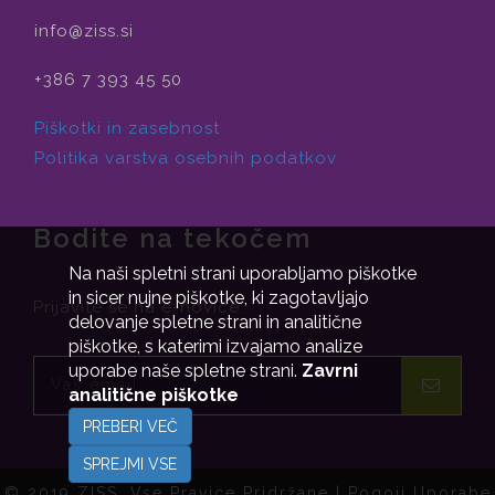
info@ziss.si
+386 7 393 45 50
Piškotki in zasebnost
Politika varstva osebnih podatkov
Bodite na tekočem
Na naši spletni strani uporabljamo piškotke
in sicer nujne piškotke, ki zagotavljajo
Prijavite se na e-novice.
delovanje spletne strani in analitične
piškotke, s katerimi izvajamo analize
uporabe naše spletne strani.
Zavrni
analitične piškotke
PREBERI VEČ
SPREJMI VSE
© 2019 ZISS. Vse Pravice Pridržane |
Pogoji Uporabe