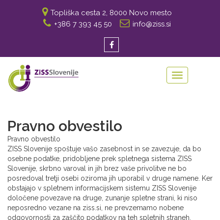
Topliška cesta 2, 8000 Novo mesto
+386 7 393 45 50
info@ziss.si
Toggle
navigation
Pravno obvestilo
Pravno obvestilo
ZISS Slovenije spoštuje vašo zasebnost in se zavezuje, da bo
osebne podatke, pridobljene prek spletnega sistema ZISS
Slovenije, skrbno varoval in jih brez vaše privolitve ne bo
posredoval tretji osebi oziroma jih uporabil v druge namene. Ker
obstajajo v spletnem informacijskem sistemu ZISS Slovenije
določene povezave na druge, zunanje spletne strani, ki niso
neposredno vezane na ziss.si, ne prevzemamo nobene
odgovornosti za zaščito podatkov na teh spletnih straneh.