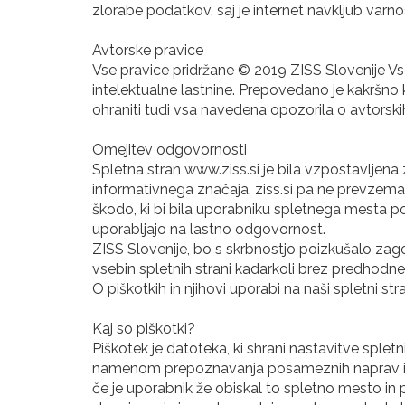
zlorabe podatkov, saj je internet navkljub var
Avtorske pravice
Vse pravice pridržane © 2019 ZISS Slovenije Vs
intelektualne lastnine. Prepovedano je kakršno
ohraniti tudi vsa navedena opozorila o avtorskih
Omejitev odgovornosti
Spletna stran www.ziss.si je bila vzpostavljena
informativnega značaja, ziss.si pa ne prevzema
škodo, ki bi bila uporabniku spletnega mesta po
uporabljajo na lastno odgovornost.
ZISS Slovenije, bo s skrbnostjo poizkušalo zago
vsebin spletnih strani kadarkoli brez predhodn
O piškotkih in njihovi uporabi na naši spletni str
Kaj so piškotki?
Piškotek je datoteka, ki shrani nastavitve sple
namenom prepoznavanja posameznih naprav in na
če je uporabnik že obiskal to spletno mesto in