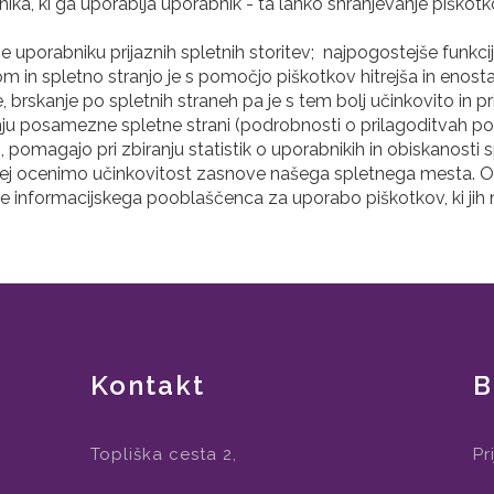
a, ki ga uporablja uporabnik - ta lahko shranjevanje piškotko
 uporabniku prijaznih spletnih storitev; najpogostejše funkc
 in spletno stranjo je s pomočjo piškotkov hitrejša in enost
brskanje po spletnih straneh pa je s tem bolj učinkovito in p
nju posamezne spletne strani (podrobnosti o prilagoditvah p
e), pomagajo pri zbiranju statistik o uporabnikih in obiskanos
rej ocenimo učinkovitost zasnove našega spletnega mesta. O 
ce informacijskega pooblaščenca za uporabo piškotkov, ki jih n
Kontakt
B
Topliška cesta 2,
Pr