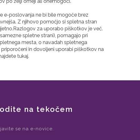
v po želji omeji ali onemogoči.
ije e-poslovanja ne bi bile mogoče brez
avnejša. Z njihovo pomočjo si spletna stran
rijetno.Razlogov za uporabo piškotkov je več.
osamezne spletne strani), pomagajo pri
ti spletnega mesta, o navadah spletnega
priporočeni in dovoljeni uporabi piškotkov na
ajdete tukaj.
odite na tekočem
ijavite se na e-novice.