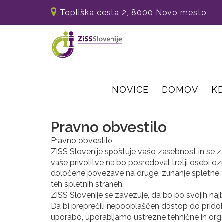
Topliška cesta 2, 8000 Novo mesto
NOVICE
DOMOV
K
Pravno obvestilo
Pravno obvestilo
ZISS Slovenije spoštuje vašo zasebnost in se z
vaše privolitve ne bo posredoval tretji osebi 
določene povezave na druge, zunanje spletne 
teh spletnih straneh.
ZISS Slovenije se zavezuje, da bo po svojih na
Da bi preprečili nepooblaščen dostop do pridobl
uporabo, uporabljamo ustrezne tehnične in orga