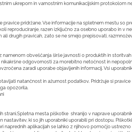
nostnim ukrepom in varnostnim komunikacijskim protokolom nep
e pravice pridržane. Vse informacije na spletnem mestu so pre
 koli reproduciranje, razen izključno za osebno uporabo in v
 ali drugih pravicah, zato se ne smejo prepisovati, razmnoževat
 z namenom obveščanja širše javnosti o produktih in storitvah 
 nikakršne odgovornosti za morebitno netočnost in nepopolno
vzročena zaradi uporabe objavljenih informacij. Vsi uporabniki
tavljati natančnost in ažurnost podatkov. Pridržuje si pravice 
ega opozorila.
ani
tnih strani.Spletna mesta piškotke shranijo v naprave uporabni
stavitev, ki so jih uporabniki uporabili pri dostopu. Piško
 pri naprednih aplikacijah se lahko z njihovo pomočjo ustrezn