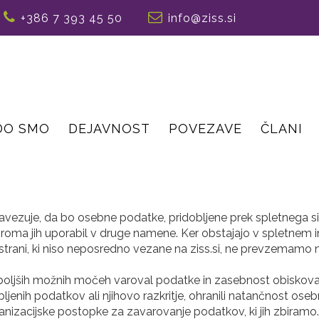
+386 7 393 45 50
info@ziss.si
DO SMO
DEJAVNOST
POVEZAVE
ČLANI
avezuje, da bo osebne podatke, pridobljene prek spletnega sis
oziroma jih uporabil v druge namene. Ker obstajajo v spletnem
strani, ki niso neposredno vezane na ziss.si, ne prevzemam
jboljših možnih močeh varoval podatke in zasebnost obiskoval
jenih podatkov ali njihovo razkritje, ohranili natančnost ose
nizacijske postopke za zavarovanje podatkov, ki jih zbiramo. 