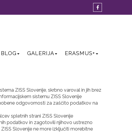
BLOG
GALERIJA
ERASMUS+
tema ZISS Slovenije, skrbno varoval in jih brez
 informacijskem sistemu ZISS Slovenije
o nobene odgovornosti za zaščito podatkov na
cev spletnih strani ZISS Slovenije
bnih podatkov in zagotovili njihovo ustrezno
ZISS Slovenije ne more izključiti morebitne