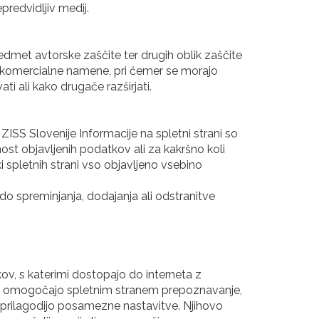
redvidljiv medij.
dmet avtorske zaščite ter drugih oblik zaščite
 nekomercialne namene, pri čemer se morajo
i ali kako drugače razširjati.
ZISS Slovenije Informacije na spletni strani so
st objavljenih podatkov ali za kakršno koli
 spletnih strani vso objavljeno vsebino
do spreminjanja, dodajanja ali odstranitve
kov, s katerimi dostopajo do interneta z
tki omogočajo spletnim stranem prepoznavanje,
o prilagodijo posamezne nastavitve. Njihovo