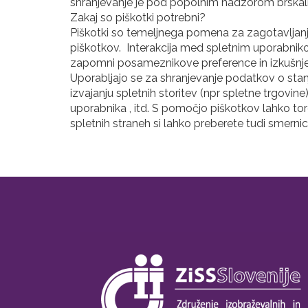
shranjevanje je pod popolnim nadzorom brskalnik
Zakaj so piškotki potrebni?
Piškotki so temeljnega pomena za zagotavljanje
piškotkov. Interakcija med spletnim uporabnikom
zapomni posameznikove preference in izkušnje, 
Uporabljajo se za shranjevanje podatkov o sta
izvajanju spletnih storitev (npr spletne trgovin
uporabnika , itd. S pomočjo piškotkov lahko to
spletnih straneh si lahko preberete tudi smerni