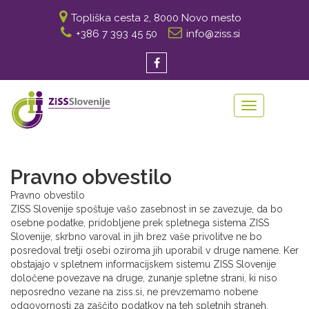
Topliška cesta 2, 8000 Novo mesto
+386 7 393 45 50
info@ziss.si
Toggle
navigation
Pravno obvestilo
Pravno obvestilo
ZISS Slovenije spoštuje vašo zasebnost in se zavezuje, da bo
osebne podatke, pridobljene prek spletnega sistema ZISS
Slovenije, skrbno varoval in jih brez vaše privolitve ne bo
posredoval tretji osebi oziroma jih uporabil v druge namene. Ker
obstajajo v spletnem informacijskem sistemu ZISS Slovenije
določene povezave na druge, zunanje spletne strani, ki niso
neposredno vezane na ziss.si, ne prevzemamo nobene
odgovornosti za zaščito podatkov na teh spletnih straneh.