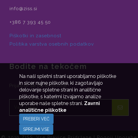
info@ziss.si
+386 7 393 45 50
Piškotki in zasebnost
Politika varstva osebnih podatkov
Bodite na tekočem
Na naši spletni strani uporabljamo piškotke
in sicer nujne piškotke, ki zagotavljajo
Prijavite se na e-novice.
delovanje spletne strani in analitične
piškotke, s katerimi izvajamo analize
uporabe naše spletne strani.
Zavrni
analitične piškotke
PREBERI VEČ
SPREJMI VSE
© 2019 ZISS. Vse Pravice Pridržane |
Pogoji Uporabe