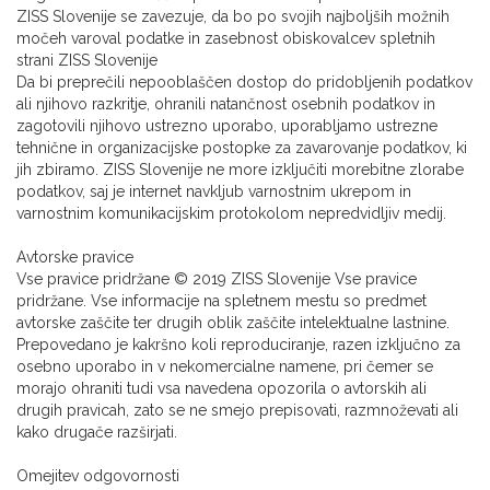
ZISS Slovenije se zavezuje, da bo po svojih najboljših možnih
močeh varoval podatke in zasebnost obiskovalcev spletnih
strani ZISS Slovenije
Da bi preprečili nepooblaščen dostop do pridobljenih podatkov
ali njihovo razkritje, ohranili natančnost osebnih podatkov in
zagotovili njihovo ustrezno uporabo, uporabljamo ustrezne
tehnične in organizacijske postopke za zavarovanje podatkov, ki
jih zbiramo. ZISS Slovenije ne more izključiti morebitne zlorabe
podatkov, saj je internet navkljub varnostnim ukrepom in
varnostnim komunikacijskim protokolom nepredvidljiv medij.
Avtorske pravice
Vse pravice pridržane © 2019 ZISS Slovenije Vse pravice
pridržane. Vse informacije na spletnem mestu so predmet
avtorske zaščite ter drugih oblik zaščite intelektualne lastnine.
Prepovedano je kakršno koli reproduciranje, razen izključno za
osebno uporabo in v nekomercialne namene, pri čemer se
morajo ohraniti tudi vsa navedena opozorila o avtorskih ali
drugih pravicah, zato se ne smejo prepisovati, razmnoževati ali
kako drugače razširjati.
Omejitev odgovornosti