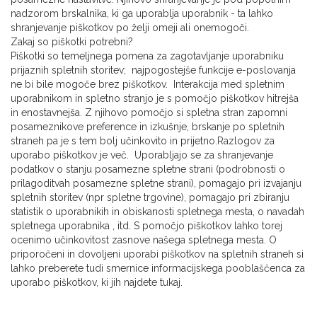
nadzorom brskalnika, ki ga uporablja uporabnik - ta lahko
shranjevanje piškotkov po želji omeji ali onemogoči.
Zakaj so piškotki potrebni?
Piškotki so temeljnega pomena za zagotavljanje uporabniku
prijaznih spletnih storitev; najpogostejše funkcije e-poslovanja
ne bi bile mogoče brez piškotkov. Interakcija med spletnim
uporabnikom in spletno stranjo je s pomočjo piškotkov hitrejša
in enostavnejša. Z njihovo pomočjo si spletna stran zapomni
posameznikove preference in izkušnje, brskanje po spletnih
straneh pa je s tem bolj učinkovito in prijetno.Razlogov za
uporabo piškotkov je več. Uporabljajo se za shranjevanje
podatkov o stanju posamezne spletne strani (podrobnosti o
prilagoditvah posamezne spletne strani), pomagajo pri izvajanju
spletnih storitev (npr spletne trgovine), pomagajo pri zbiranju
statistik o uporabnikih in obiskanosti spletnega mesta, o navadah
spletnega uporabnika , itd. S pomočjo piškotkov lahko torej
ocenimo učinkovitost zasnove našega spletnega mesta. O
priporočeni in dovoljeni uporabi piškotkov na spletnih straneh si
lahko preberete tudi smernice informacijskega pooblaščenca za
uporabo piškotkov, ki jih najdete tukaj.