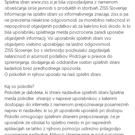
Spletna stran www.ziss.si je bila vzpostavljena z namenom
obveščanja širše javnosti o produktih in storitvah ZISS Slovenije
Informacije na spletni strani so informativnega značaja, ziss.si pa
ne prevzema nikakršne odgovornosti za morebitno netočnost in
nepopolnost objavljenih podatkov ali za kakršno koli škodo, ki bi
bila uporabniku spletnega mesta povzročena zaradi uporabe
objavljenih informacij. Vsi uporabniki spletnih strani vso
objavljeno vsebino uporabljajo na lastno odgovornost.
ZISS Slovenije, bo s skrbnostjo poizkušalo zagotavljati
natančnost in ažurnost podatkov. Pridržuje si pravice do
spreminjanja, dodajanja ali odstranitve vsebin spletnih strani
kadarkoli brez predhodnega opozorila.
O piškotkih in njihovi uporabi na naši spletni strani
Kaj so piškotki?
Piškotek je datoteka, ki shrani nastavitve spletnih strani.Spletna
mesta piškotke shranijo v naprave uporabnikov, s katerimi
dostopajo do interneta z namenom prepoznavanja posameznih
naprav in nastavitev, ki so jih uporabniki uporabili pri dostopu.
Piškotki omogočajo spletnim stranem prepoznavanje, če je
uporabnik že obiskal to spletno mesto in pri naprednih
aplikacijah se lahko z njihovo pomočjo ustrezno prilagodijo
posamezne nastavitve. Njihovo shranjevanje je pod popolnim