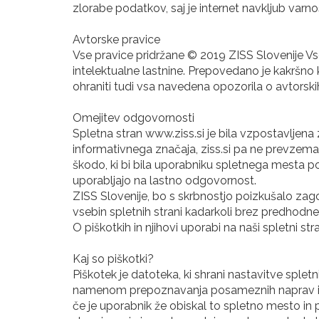
zlorabe podatkov, saj je internet navkljub var
Avtorske pravice
Vse pravice pridržane © 2019 ZISS Slovenije Vs
intelektualne lastnine. Prepovedano je kakršno
ohraniti tudi vsa navedena opozorila o avtorskih
Omejitev odgovornosti
Spletna stran www.ziss.si je bila vzpostavljena
informativnega značaja, ziss.si pa ne prevzema
škodo, ki bi bila uporabniku spletnega mesta po
uporabljajo na lastno odgovornost.
ZISS Slovenije, bo s skrbnostjo poizkušalo zago
vsebin spletnih strani kadarkoli brez predhodn
O piškotkih in njihovi uporabi na naši spletni str
Kaj so piškotki?
Piškotek je datoteka, ki shrani nastavitve sple
namenom prepoznavanja posameznih naprav in na
če je uporabnik že obiskal to spletno mesto in