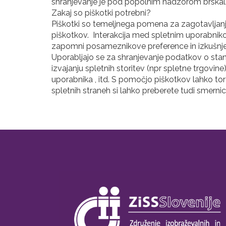
shranjevanje je pod popolnim nadzorom brskalnik
Zakaj so piškotki potrebni?
Piškotki so temeljnega pomena za zagotavljanje
piškotkov. Interakcija med spletnim uporabnikom
zapomni posameznikove preference in izkušnje, 
Uporabljajo se za shranjevanje podatkov o sta
izvajanju spletnih storitev (npr spletne trgovin
uporabnika , itd. S pomočjo piškotkov lahko to
spletnih straneh si lahko preberete tudi smerni