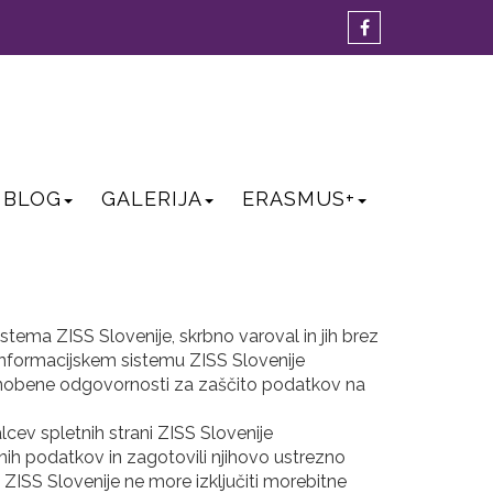
BLOG
GALERIJA
ERASMUS+
tema ZISS Slovenije, skrbno varoval in jih brez
 informacijskem sistemu ZISS Slovenije
o nobene odgovornosti za zaščito podatkov na
cev spletnih strani ZISS Slovenije
bnih podatkov in zagotovili njihovo ustrezno
ZISS Slovenije ne more izključiti morebitne