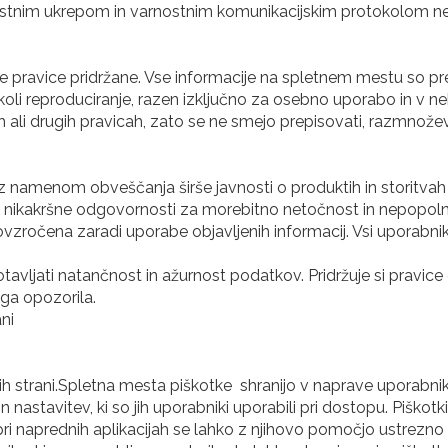
nostnim ukrepom in varnostnim komunikacijskim protokolom nep
e pravice pridržane. Vse informacije na spletnem mestu so pre
 koli reproduciranje, razen izključno za osebno uporabo in v
 ali drugih pravicah, zato se ne smejo prepisovati, razmnoževat
 z namenom obveščanja širše javnosti o produktih in storitvah 
 nikakršne odgovornosti za morebitno netočnost in nepopolno
vzročena zaradi uporabe objavljenih informacij. Vsi uporabniki
tavljati natančnost in ažurnost podatkov. Pridržuje si pravice 
ega opozorila.
ani
tnih strani.Spletna mesta piškotke shranijo v naprave uporabni
stavitev, ki so jih uporabniki uporabili pri dostopu. Piško
 pri naprednih aplikacijah se lahko z njihovo pomočjo ustrezn