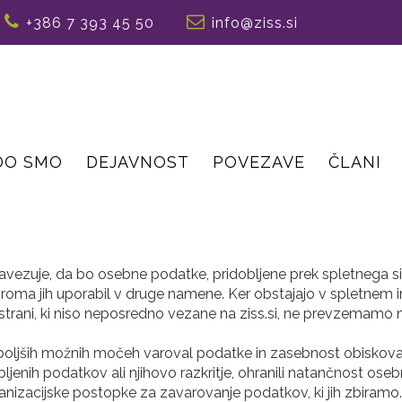
+386 7 393 45 50
info@ziss.si
DO SMO
DEJAVNOST
POVEZAVE
ČLANI
avezuje, da bo osebne podatke, pridobljene prek spletnega sis
oziroma jih uporabil v druge namene. Ker obstajajo v spletnem
strani, ki niso neposredno vezane na ziss.si, ne prevzemam
jboljših možnih močeh varoval podatke in zasebnost obiskoval
jenih podatkov ali njihovo razkritje, ohranili natančnost ose
nizacijske postopke za zavarovanje podatkov, ki jih zbiramo. 