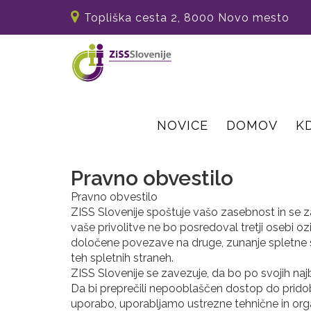
Topliška cesta 2, 8000 Novo mesto
NOVICE
DOMOV
K
Pravno obvestilo
Pravno obvestilo
ZISS Slovenije spoštuje vašo zasebnost in se z
vaše privolitve ne bo posredoval tretji osebi 
določene povezave na druge, zunanje spletne 
teh spletnih straneh.
ZISS Slovenije se zavezuje, da bo po svojih na
Da bi preprečili nepooblaščen dostop do pridobl
uporabo, uporabljamo ustrezne tehnične in orga