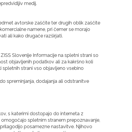
redvidljiv medij.
dmet avtorske zaščite ter drugih oblik zaščite
 nekomercialne namene, pri čemer se morajo
i ali kako drugače razširjati.
ZISS Slovenije Informacije na spletni strani so
st objavljenih podatkov ali za kakršno koli
 spletnih strani vso objavljeno vsebino
do spreminjanja, dodajanja ali odstranitve
kov, s katerimi dostopajo do interneta z
tki omogočajo spletnim stranem prepoznavanje,
o prilagodijo posamezne nastavitve. Njihovo