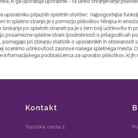
a, ki ga uporablja uporabnik - ta lahko shranjevanje piškotko
 uporabniku prijaznih spletnih storitev; najpogostejše funkc
 in spletno stranjo je s pomočjo piškotkov hitrejša in enost
brskanje po spletnih straneh pa je s tem bolj učinkovito in p
nju posamezne spletne strani (podrobnosti o prilagoditvah p
e), pomagajo pri zbiranju statistik o uporabnikih in obiskanos
rej ocenimo učinkovitost zasnove našega spletnega mesta. O 
ce informacijskega pooblaščenca za uporabo piškotkov, ki jih n
Kontakt
B
Topliška cesta 2,
Pr