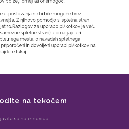
v po želji omeji ali onemogoči.
ije e-poslovanja ne bi bile mogoče brez
avnejša. Z njihovo pomočjo si spletna stran
rijetno.Razlogov za uporabo piškotkov je več.
osamezne spletne strani), pomagajo pri
ti spletnega mesta, o navadah spletnega
priporočeni in dovoljeni uporabi piškotkov na
ajdete tukaj.
odite na tekočem
ijavite se na e-novice.