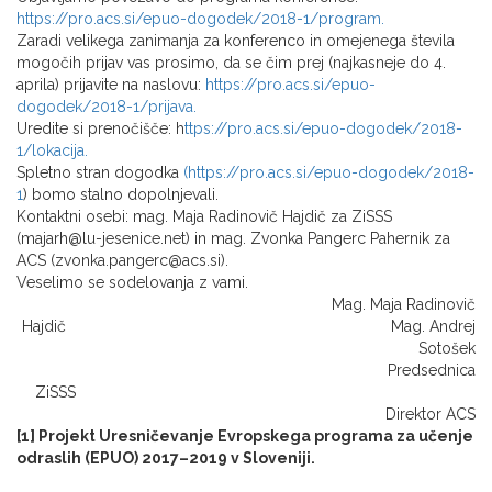
https://pro.acs.si/epuo-dogodek/2018-1/program.
Zaradi velikega zanimanja za konferenco in omejenega števila
mogočih prijav vas prosimo, da se čim prej (najkasneje do 4.
aprila) prijavite na naslovu:
https://pro.acs.si/epuo-
dogodek/2018-1/prijava.
Uredite si prenočišče: h
ttps://pro.acs.si/epuo-dogodek/2018-
1/lokacija.
Spletno stran dogodka
(https://pro.acs.si/epuo-dogodek/2018-
1
) bomo stalno dopolnjevali.
Kontaktni osebi: mag. Maja Radinovič Hajdič za ZiSSS
(majarh@lu-jesenice.net) in mag. Zvonka Pangerc Pahernik za
ACS (zvonka.pangerc@acs.si).
Veselimo se sodelovanja z vami.
Mag. Maja Radinovič
Hajdič Mag. Andrej
Sotošek
Predsednica
ZiSSS
Direktor ACS
[1] Projekt Uresničevanje Evropskega programa za učenje
odraslih (EPUO) 2017–2019 v Sloveniji.