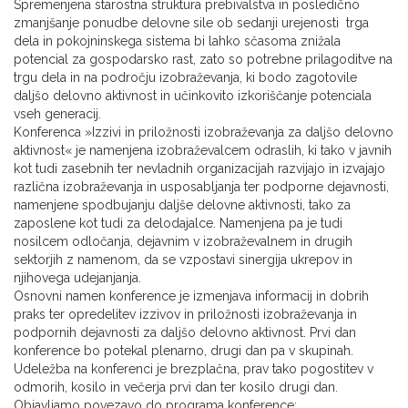
Spremenjena starostna struktura prebivalstva in posledično
zmanjšanje ponudbe delovne sile ob sedanji urejenosti trga
dela in pokojninskega sistema bi lahko sčasoma znižala
potencial za gospodarsko rast, zato so potrebne prilagoditve na
trgu dela in na področju izobraževanja, ki bodo zagotovile
daljšo delovno aktivnost in učinkovito izkoriščanje potenciala
vseh generacij.
Konferenca »Izzivi in priložnosti izobraževanja za daljšo delovno
aktivnost« je namenjena izobraževalcem odraslih, ki tako v javnih
kot tudi zasebnih ter nevladnih organizacijah razvijajo in izvajajo
različna izobraževanja in usposabljanja ter podporne dejavnosti,
namenjene spodbujanju daljše delovne aktivnosti, tako za
zaposlene kot tudi za delodajalce. Namenjena pa je tudi
nosilcem odločanja, dejavnim v izobraževalnem in drugih
sektorjih z namenom, da se vzpostavi sinergija ukrepov in
njihovega udejanjanja.
Osnovni namen konference je izmenjava informacij in dobrih
praks ter opredelitev izzivov in priložnosti izobraževanja in
podpornih dejavnosti za daljšo delovno aktivnost. Prvi dan
konference bo potekal plenarno, drugi dan pa v skupinah.
Udeležba na konferenci je brezplačna, prav tako pogostitev v
odmorih, kosilo in večerja prvi dan ter kosilo drugi dan.
Objavljamo povezavo do programa konference: