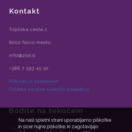
Kontakt
Topliška cesta 2,
8000 Novo mesto.
info@ziss.si
+386 7 393 45 50
Piškotki in zasebnost
Politika varstva osebnih podatkov
Bodite na tekočem
Na naši spletni strani uporabljamo piškotke
in sicer nujne piškotke, ki zagotavljajo
Prijavite se na e-novice.