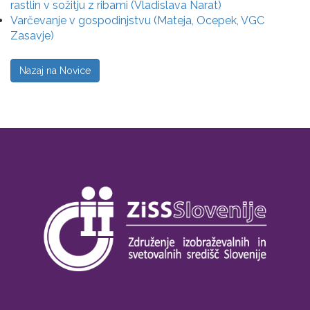
rastlin v sožitju z ribami (Vladislava Narat)
Varčevanje v gospodinjstvu (Mateja, Ocepek, VGC
Zasavje)
Nazaj na Novice