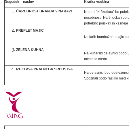
Dogodek – naslov
Kratka vsebina
ČAROBNOST BRANJA V NARAVI
Na poti “Krškočara” bo pote
posebnosti. Na 9 točkah ob po
potrebno poiskati in kasneje 
PREPLET MAJIC
Iz starih bombažnih majic bo
ZELENA KUHNA
Na kuharski delavnici bodo u
mleka in medu.
IZDELAVA PRALNEGA SREDSTVA
Na delavnici bod udeleženci i
Spoznali bodo razliko med kup