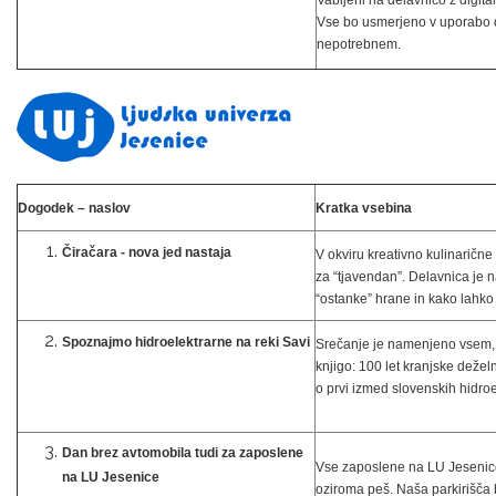
Vabljeni na delavnico z digital
Vse bo usmerjeno v uporabo di
nepotrebnem.
Dogodek – naslov
Kratka vsebina
Čiračara - nova jed nastaja
V okviru kreativno kulinarič
za “tjavendan”. Delavnica je
“ostanke” hrane in kako lahko 
Spoznajmo hidroelektrarne na reki Savi
Srečanje je namenjeno vsem, ki
knjigo: 100 let kranjske deže
o prvi izmed slovenskih hidroe
Dan brez avtomobila tudi za zaposlene
Vse zaposlene na LU Jesenice
na LU Jesenice
oziroma peš. Naša parkirišča 