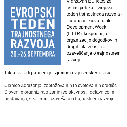
V državah EU letos že
osmič poteka Evropski
teden trajnostnega razvoja -
European Sustainable
Development Week
(ETTR), ki spodbuja
organizacijo dogodkov in
drugih aktivnosti za
ozaveščanje o trajnostnem
razvoju.
Tokrat zaradi pandemije izjemoma v jesenskem času.
Članice Združenja izobraževalnih in svetovalnih središč
Slovenije organizirajo zanimive aktivnosti, delavnice in
predavanja, s katerimi ozavešajo o trajnostnem razvoju.