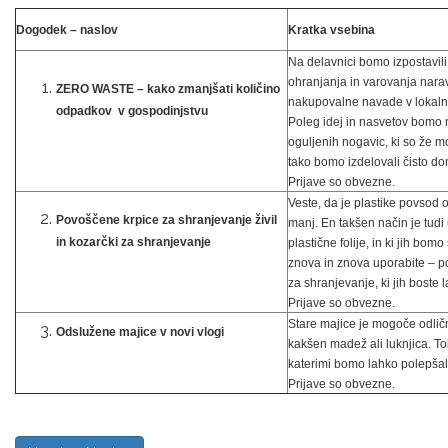
Dogodek – naslov
Kratka vsebina
Na delavnici bomo izpostavi
ohranjanja in varovanja narav
ZERO WASTE – kako zmanjšati količino
nakupovalne navade v lokaln
odpadkov v gospodinjstvu
Poleg idej in nasvetov bomo n
oguljenih nogavic, ki so že m
tako bomo izdelovali čisto do
Prijave so obvezne.
Veste, da je plastike povsod 
Povoščene krpice za shranjevanje živil
manj. En takšen način je tudi
in kozarčki za shranjevanje
plastične folije, in ki jih bom
znova in znova uporabite – po
za shranjevanje, ki jih boste l
Prijave so obvezne.
Stare majice je mogoče odličn
Odslužene majice v novi vlogi
kakšen madež ali luknjica. To
katerimi bomo lahko polepšali
Prijave so obvezne.