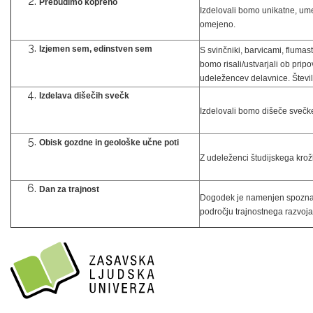
Prebudimo kopreno
Izdelovali bomo unikatne, umet
omejeno.
Izjemen sem, edinstven sem
S svinčniki, barvicami, flumas
bomo risali/ustvarjali ob pri
udeležencev delavnice. Števi
Izdelava dišečih svečk
Izdelovali bomo dišeče svečke
Obisk gozdne in geološke učne poti
Z udeleženci študijskega krož
Dan za trajnost
Dogodek je namenjen spoznavan
področju trajnostnega razvoja