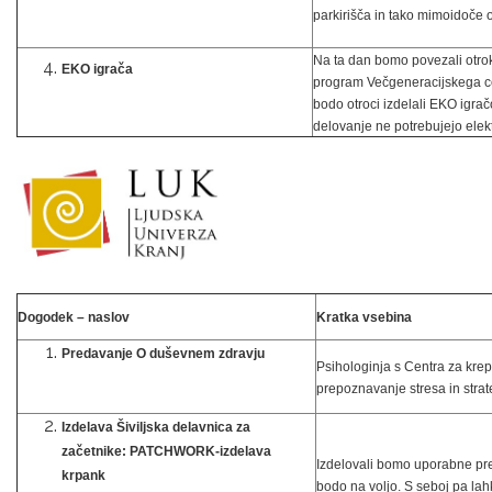
parkirišča in tako mimoidoče o
Na ta dan bomo povezali otro
EKO igrača
program Večgeneracijskega ce
bodo otroci izdelali EKO igrač
delovanje ne potrebujejo elek
Dogodek – naslov
Kratka vsebina
Predavanje O duševnem zdravju
Psihologinja s Centra za kre
prepoznavanje stresa in strat
Izdelava Šiviljska delavnica za
začetnike: PATCHWORK-izdelava
Izdelovali bomo uporabne pre
krpank
bodo na voljo. S seboj pa lah