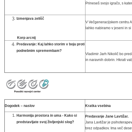
Prineseš svojo igračo, s kate
Izmenjava zelišč
V Večgeneracijskem centru An
lahko nabiramo v jeseni in s
Korp arcnij
Predavanje: Kaj lahko storim v boju proti
podnebnim spremembam?
Vladimir Jarh Nikolič bo pre
in naravnih dobrin. Hkrati va
Dogodek – naslov
Kratka vsebina
Harmonija prostora in uma - Kako si
Predavanje Jane Lavtižar.
predstavljate svoj življenjski slog?
Jana Lavtižar je psihoterape
brez odpadkov. Ima več desetl