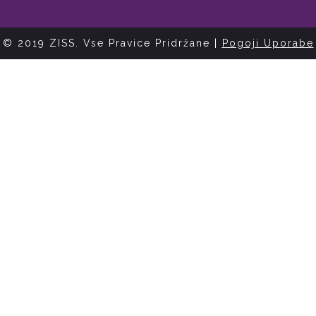
© 2019 ZISS. Vse Pravice Pridržane |
Pogoji Uporabe