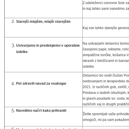
Z udeleženci osnovne šole za 
in kaj lahko sami naredimo za
Starejši mlajšim, mlajši starejšim
Kaj vse lahko starejše genera
Na ustvarjalni delavnici bomo 
Ustvarjamo in predelujemo v uporabne
časopisni papir, reklame, roli
izdelke
simpatične lončke, košarice i
okrasili z bleščicami in barv
izdelke.
Delavnico bo vodil Dušan Porta
svetovanjem in terapevtsko de
Pet zdravih navad za vsakogar
2021. Iz različnih gob, zelišč,
Predava o lastnih izkušnjah, ko
in glavni poudarki so: voda, 
različnih vaj in drugih praktič
Naredimo načrt kako prihraniti
Želite spremljati vaše prihodk
omogoči, mi pa vam pokažem