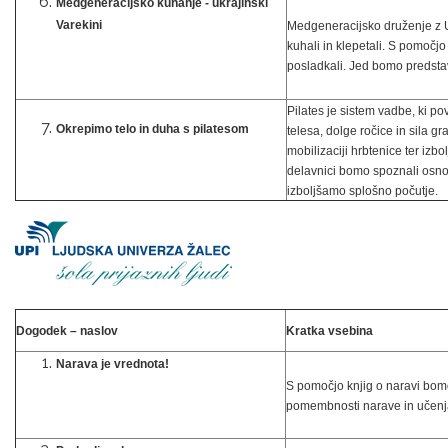
Medgeneracijsko kuhanje - ukrajinski
Varekini
Medgeneracijsko druženje z U
kuhali in klepetali. S pomočj
posladkali. Jed bomo predstav
Pilates je sistem vadbe, ki po
Okrepimo telo in duha s pilatesom
telesa, dolge ročice in sila gra
mobilizaciji hrbtenice ter izb
delavnici bomo spoznali osnov
izboljšamo splošno počutje.
Dogodek – naslov
Kratka vsebina
Narava je vrednota!
S pomočjo knjig o naravi bomo
pomembnosti narave in učenj