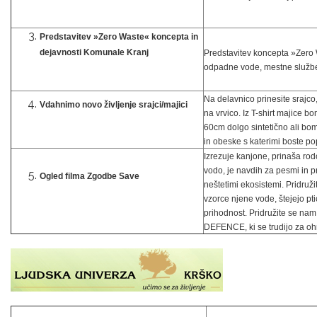
Predstavitev »Zero Waste« koncepta in
dejavnosti Komunale Kranj
Predstavitev koncepta »Zero 
odpadne vode, mestne služb
Na delavnico prinesite srajco,
Vdahnimo novo življenje srajci/majici
na vrvico. Iz T-shirt majice b
60cm dolgo sintetično ali bom
in obeske s katerimi boste pope
Izrezuje kanjone, prinaša rodo
vodo, je navdih za pesmi in p
Ogled filma Zgodbe Save
neštetimi ekosistemi. Pridruž
vzorce njene vode, štejejo pt
prihodnost. Pridružite se na
DEFENCE, ki se trudijo za ohr