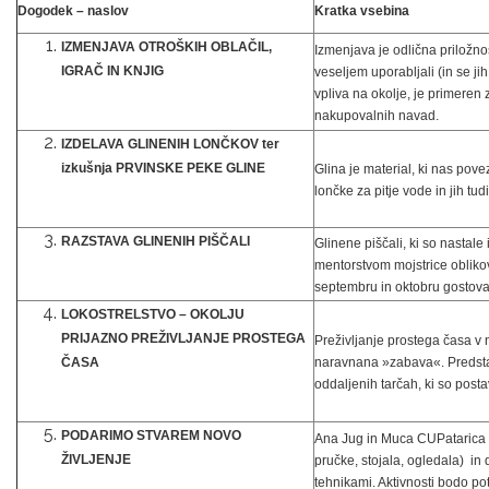
Dogodek – naslov
Kratka vsebina
IZMENJAVA OTROŠKIH OBLAČIL,
Izmenjava je odlična priložnos
IGRAČ IN KNJIG
veseljem uporabljali (in se ji
vpliva na okolje, je primeren
nakupovalnih navad.
IZDELAVA GLINENIH LONČKOV ter
izkušnja PRVINSKE PEKE GLINE
Glina je material, ki nas pove
lončke za pitje vode in jih tud
RAZSTAVA GLINENIH PIŠČALI
Glinene piščali, ki so nast
mentorstvom mojstrice oblikova
septembru in oktobru gostov
LOKOSTRELSTVO – OKOLJU
PRIJAZNO PREŽIVLJANJE PROSTEGA
Preživljanje prostega časa v n
ČASA
naravnana »zabava«. Predstav
oddaljenih tarčah, ki so post
PODARIMO STVAREM NOVO
Ana Jug in Muca CUPatarica bo
ŽIVLJENJE
pručke, stojala, ogledala) in 
tehnikami. Aktivnosti bodo pot