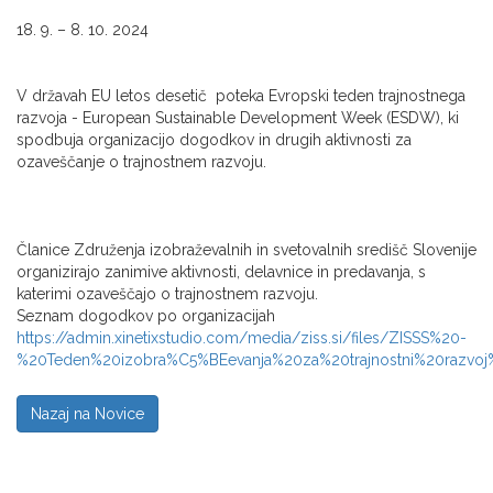
18. 9. – 8. 10. 2024
V državah EU letos desetič poteka Evropski teden trajnostnega
razvoja - European Sustainable Development Week (ESDW), ki
spodbuja organizacijo dogodkov in drugih aktivnosti za
ozaveščanje o trajnostnem razvoju.
Članice Združenja izobraževalnih in svetovalnih središč Slovenije
organizirajo zanimive aktivnosti, delavnice in predavanja, s
katerimi ozaveščajo o trajnostnem razvoju.
Seznam dogodkov po organizacijah
https://admin.xinetixstudio.com/media/ziss.si/files/ZISSS%20-
%20Teden%20izobra%C5%BEevanja%20za%20trajnostni%20razvoj
Nazaj na Novice