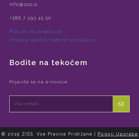
info@ziss.si
+386 7 393 45 50
Piškotki in zasebnost
Politika varstva osebnih podatkov
Bodite na tekočem
Prijavite se na e-novice.
© 2019 ZISS. Vse Pravice Pridržane |
Pogoji Uporabe