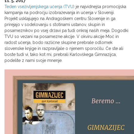
11. 5. 2017
Teden vseživljenjskega učenja (TVU)
je najvidnejša promocijska
kampanja na področju izobraževanja in učenja v Sloveniji.
Projekt usklajujejo na Andragoškem centru Slovenije in ga
prirejajo v sodelovanju s stotinami ustanov, skupin in
posameznikov po vsej državi pa tudi onkraj naših meja. Dogodki
TVU so vezani na posamezne akcije. V okviru akcije Moč in
radost učenja, bodo različne skupine prebrale odlomek
slovenske knjige in razpravljale o njenem sporočilu. Če ste ali
boste tudi vi, tako kot mi, prebrali Karlovškega Gimnazijca,
podelite z nami svoje mnenje.