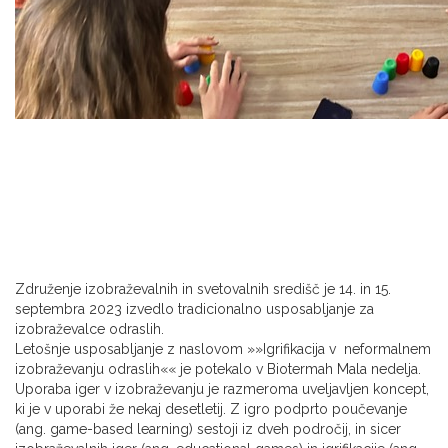
Združenje izobraževalnih in svetovalnih središč je 14. in 15.
septembra 2023 izvedlo tradicionalno usposabljanje za
izobraževalce odraslih.
Letošnje usposabljanje z naslovom »»Igrifikacija v neformalnem
izobraževanju odraslih«« je potekalo v Biotermah Mala nedelja.
Uporaba iger v izobraževanju je razmeroma uveljavljen koncept,
ki je v uporabi že nekaj desetletij. Z igro podprto poučevanje
(ang. game-based learning) sestoji iz dveh področij, in sicer