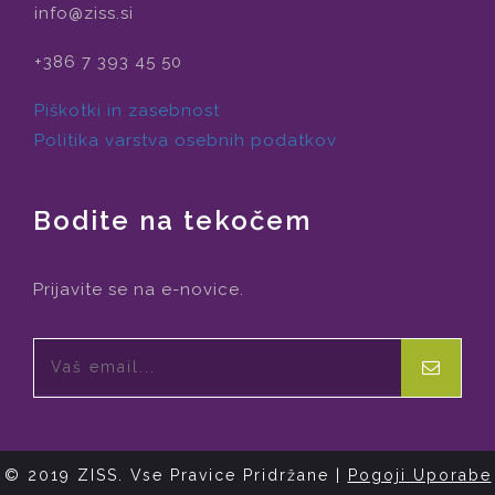
info@ziss.si
+386 7 393 45 50
Piškotki in zasebnost
Politika varstva osebnih podatkov
Bodite na tekočem
Prijavite se na e-novice.
© 2019 ZISS. Vse Pravice Pridržane |
Pogoji Uporabe