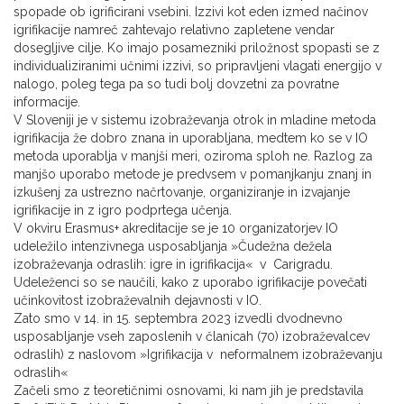
spopade ob igrificirani vsebini. Izzivi kot eden izmed načinov
igrifikacije namreč zahtevajo relativno zapletene vendar
dosegljive cilje. Ko imajo posamezniki priložnost spopasti se z
individualiziranimi učnimi izzivi, so pripravljeni vlagati energijo v
nalogo, poleg tega pa so tudi bolj dovzetni za povratne
informacije.
V Sloveniji je v sistemu izobraževanja otrok in mladine metoda
igrifikacija že dobro znana in uporabljana, medtem ko se v IO
metoda uporablja v manjši meri, oziroma sploh ne. Razlog za
manjšo uporabo metode je predvsem v pomanjkanju znanj in
izkušenj za ustrezno načrtovanje, organiziranje in izvajanje
igrifikacije in z igro podprtega učenja.
V okviru Erasmus+ akreditacije se je 10 organizatorjev IO
udeležilo intenzivnega usposabljanja »Čudežna dežela
izobraževanja odraslih: igre in igrifikacija« v Carigradu.
Udeleženci so se naučili, kako z uporabo igrifikacije povečati
učinkovitost izobraževalnih dejavnosti v IO.
Zato smo v 14. in 15. septembra 2023 izvedli dvodnevno
usposabljanje vseh zaposlenih v članicah (70) izobraževalcev
odraslih) z naslovom »Igrifikacija v neformalnem izobraževanju
odraslih«
Začeli smo z teoretičnimi osnovami, ki nam jih je predstavila