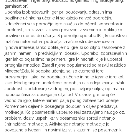
izobraževalnih iger (ang. educational games) in igrifikacije (ang.
gamification).
Uporaba izobraževalnih iger pri poučevanju odraslih ima
pozitivne učinke na učenje ki se kažejo na več področjih.
Udeleženci se s pomočjo igre naučijo določenih konceptov in
spretnosti, so zavzeti, aktivno povezani z vsebino in oblikujejo
pozitiven odnos do učenja. S pomočjo uporabe IKT, ki upošteva
različna neformalna področja, značilnosti udeležencev in
njihove interese, lahko oblikujemo igre, ki so ciljno zasnovane z
jasnimi nameni in predvidljivimi dosežki. Uporabo izobraževalnih
iger lahko pojasnimo na primeru igre Minecraft, ki je k uporabi
pritegnila množice. Zaradi njene popularnosti so razvili različico
MinecraftEdu, ki podpira učenje, saj so elementi igre
preusmerjeni tako, da podpirajo učenje in ne le igranje igre kot
take. Med igranjem udeleženci pridobijo naslednja znanja in/ali
spretnosti: sodelovanje z drugimi, postavljanje ciljev, optimalna
uporaba časa za doseganje cilja ipd. V osnovi gre torej še
vedno za igro, katere namen pa je poleg zabave tudi učenje.
Pomemben dejavnik doseganja določenih ciljev predstavlja
motivacija. Ko posameznik uspešno reši zastavljeno nalogo oz.
problem, doživi uspeh, kar v posamezniku sproži notranjo
(intrinzično) motivacijo. Aktiviranje notranje motivacije je
povezano s tveganji in novimi izzivi, s katerimi se posameznik