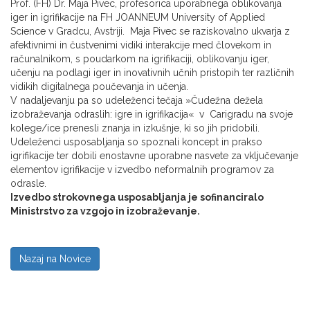
Prof. (FH) Dr. Maja Pivec, profesorica uporabnega oblikovanja
iger in igrifikacije na FH JOANNEUM University of Applied
Science v Gradcu, Avstriji. Maja Pivec se raziskovalno ukvarja z
afektivnimi in čustvenimi vidiki interakcije med človekom in
računalnikom, s poudarkom na igrifikaciji, oblikovanju iger,
učenju na podlagi iger in inovativnih učnih pristopih ter različnih
vidikih digitalnega poučevanja in učenja.
V nadaljevanju pa so udeleženci tečaja »Čudežna dežela
izobraževanja odraslih: igre in igrifikacija« v Carigradu na svoje
kolege/ice prenesli znanja in izkušnje, ki so jih pridobili.
Udeleženci usposabljanja so spoznali koncept in prakso
igrifikacije ter dobili enostavne uporabne nasvete za vključevanje
elementov igrifikacije v izvedbo neformalnih programov za
odrasle.
Izvedbo strokovnega usposabljanja je sofinanciralo
Ministrstvo za vzgojo in izobraževanje.
Nazaj na Novice