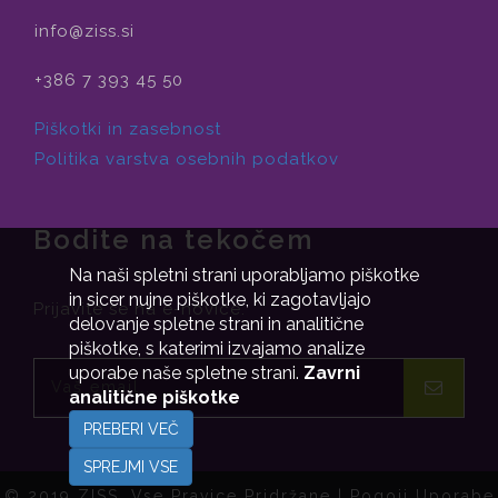
info@ziss.si
+386 7 393 45 50
Piškotki in zasebnost
Politika varstva osebnih podatkov
Bodite na tekočem
Na naši spletni strani uporabljamo piškotke
in sicer nujne piškotke, ki zagotavljajo
Prijavite se na e-novice.
delovanje spletne strani in analitične
piškotke, s katerimi izvajamo analize
uporabe naše spletne strani.
Zavrni
analitične piškotke
PREBERI VEČ
SPREJMI VSE
© 2019 ZISS. Vse Pravice Pridržane |
Pogoji Uporabe