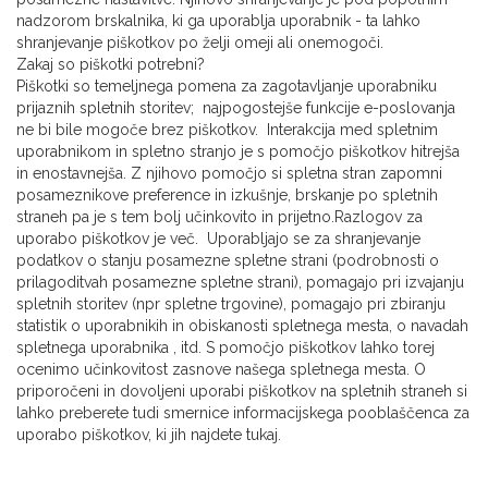
nadzorom brskalnika, ki ga uporablja uporabnik - ta lahko
shranjevanje piškotkov po želji omeji ali onemogoči.
Zakaj so piškotki potrebni?
Piškotki so temeljnega pomena za zagotavljanje uporabniku
prijaznih spletnih storitev; najpogostejše funkcije e-poslovanja
ne bi bile mogoče brez piškotkov. Interakcija med spletnim
uporabnikom in spletno stranjo je s pomočjo piškotkov hitrejša
in enostavnejša. Z njihovo pomočjo si spletna stran zapomni
posameznikove preference in izkušnje, brskanje po spletnih
straneh pa je s tem bolj učinkovito in prijetno.Razlogov za
uporabo piškotkov je več. Uporabljajo se za shranjevanje
podatkov o stanju posamezne spletne strani (podrobnosti o
prilagoditvah posamezne spletne strani), pomagajo pri izvajanju
spletnih storitev (npr spletne trgovine), pomagajo pri zbiranju
statistik o uporabnikih in obiskanosti spletnega mesta, o navadah
spletnega uporabnika , itd. S pomočjo piškotkov lahko torej
ocenimo učinkovitost zasnove našega spletnega mesta. O
priporočeni in dovoljeni uporabi piškotkov na spletnih straneh si
lahko preberete tudi smernice informacijskega pooblaščenca za
uporabo piškotkov, ki jih najdete tukaj.