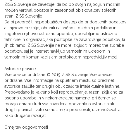
ZISS Slovenije se zavezuje, da bo po svojih najboljših možnih
močeh varoval podatke in zasebnost obiskovalcev spletnih
strani ZISS Slovenije
Da bi preprečili nepooblaščen dostop do pridobljenih podatkov
ali njihovo razkritje, ohranili natančnost osebnih podatkov in
zagotovili njihovo ustrezno uporabo, uporabljamo ustrezne
tehnične in organizacijske postopke za zavarovanje podatkov, ki
jih zbiramo. ZISS Slovenije ne more izključiti morebitne zlorabe
podatkov, saj je internet navkljub varnostnim ukrepom in
varnostnim komunikacijskim protokolom nepredvidljiv medij.
Avtorske pravice
Vse pravice pridržane © 2019 ZISS Slovenije Vse pravice
pridržane. Vse informacije na spletnem mestu so predmet
avtorske zaščite ter drugih oblik zaščite intelektualne lastnine.
Prepovedano je kakršno koli reproduciranje, razen izključno za
osebno uporabo in v nekomercialne namene, pri čemer se
morajo ohraniti tudi vsa navedena opozorila o avtorskih ali
drugih pravicah, zato se ne smejo prepisovati, razmnoževati ali
kako drugače razširjati.
Omejitev odgovornosti