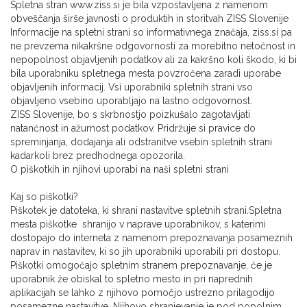
Spletna stran www.ziss.si je bila vzpostavljena z namenom
obveščanja širše javnosti o produktih in storitvah ZISS Slovenije
Informacije na spletni strani so informativnega značaja, ziss.si pa
ne prevzema nikakršne odgovornosti za morebitno netočnost in
nepopolnost objavljenih podatkov ali za kakršno koli škodo, ki bi
bila uporabniku spletnega mesta povzročena zaradi uporabe
objavljenih informacij. Vsi uporabniki spletnih strani vso
objavljeno vsebino uporabljajo na lastno odgovornost.
ZISS Slovenije, bo s skrbnostjo poizkušalo zagotavljati
natančnost in ažurnost podatkov. Pridržuje si pravice do
spreminjanja, dodajanja ali odstranitve vsebin spletnih strani
kadarkoli brez predhodnega opozorila.
O piškotkih in njihovi uporabi na naši spletni strani
Kaj so piškotki?
Piškotek je datoteka, ki shrani nastavitve spletnih strani.Spletna
mesta piškotke shranijo v naprave uporabnikov, s katerimi
dostopajo do interneta z namenom prepoznavanja posameznih
naprav in nastavitev, ki so jih uporabniki uporabili pri dostopu.
Piškotki omogočajo spletnim stranem prepoznavanje, če je
uporabnik že obiskal to spletno mesto in pri naprednih
aplikacijah se lahko z njihovo pomočjo ustrezno prilagodijo
posamezne nastavitve. Njihovo shranjevanje je pod popolnim