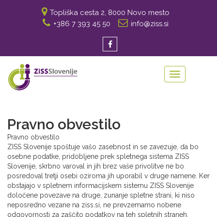
Topliška cesta 2, 8000 Novo mesto
+386 7 393 45 50
info@ziss.si
Toggle
navigation
Pravno obvestilo
Pravno obvestilo
ZISS Slovenije spoštuje vašo zasebnost in se zavezuje, da bo
osebne podatke, pridobljene prek spletnega sistema ZISS
Slovenije, skrbno varoval in jih brez vaše privolitve ne bo
posredoval tretji osebi oziroma jih uporabil v druge namene. Ker
obstajajo v spletnem informacijskem sistemu ZISS Slovenije
določene povezave na druge, zunanje spletne strani, ki niso
neposredno vezane na ziss.si, ne prevzemamo nobene
odgovornosti za zaščito podatkov na teh spletnih straneh.