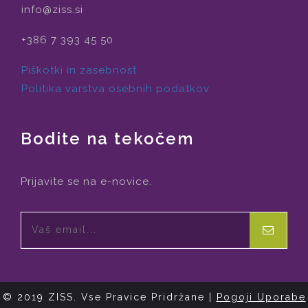
info@ziss.si
+386 7 393 45 50
Piškotki in zasebnost
Politika varstva osebnih podatkov
Bodite na tekočem
Prijavite se na e-novice.
© 2019 ZISS. Vse Pravice Pridržane |
Pogoji Uporabe