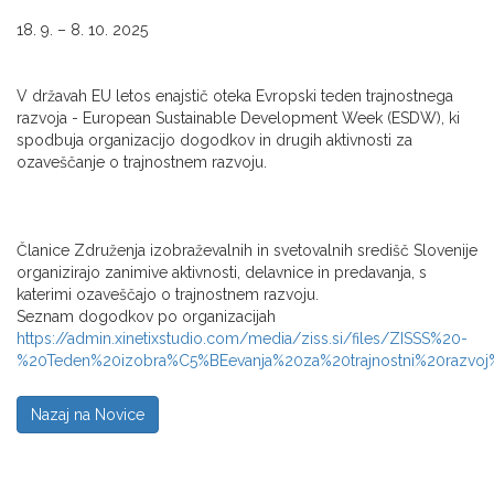
18. 9. – 8. 10. 2025
V državah EU letos enajstič oteka Evropski teden trajnostnega
razvoja - European Sustainable Development Week (ESDW), ki
spodbuja organizacijo dogodkov in drugih aktivnosti za
ozaveščanje o trajnostnem razvoju.
Članice Združenja izobraževalnih in svetovalnih središč Slovenije
organizirajo zanimive aktivnosti, delavnice in predavanja, s
katerimi ozaveščajo o trajnostnem razvoju.
Seznam dogodkov po organizacijah
https://admin.xinetixstudio.com/media/ziss.si/files/ZISSS%20-
%20Teden%20izobra%C5%BEevanja%20za%20trajnostni%20razvoj
Nazaj na Novice