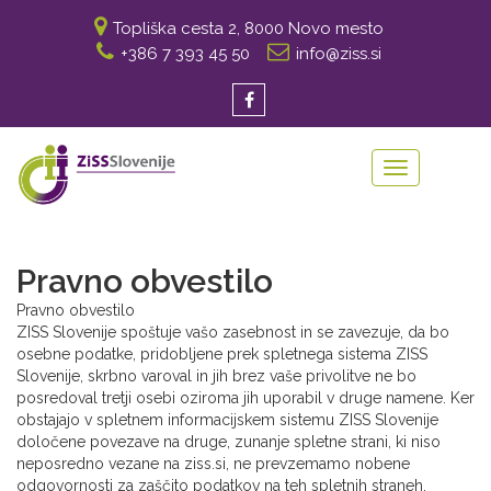
Topliška cesta 2, 8000 Novo mesto
+386 7 393 45 50
info@ziss.si
Toggle
navigation
Pravno obvestilo
Pravno obvestilo
ZISS Slovenije spoštuje vašo zasebnost in se zavezuje, da bo
osebne podatke, pridobljene prek spletnega sistema ZISS
Slovenije, skrbno varoval in jih brez vaše privolitve ne bo
posredoval tretji osebi oziroma jih uporabil v druge namene. Ker
obstajajo v spletnem informacijskem sistemu ZISS Slovenije
določene povezave na druge, zunanje spletne strani, ki niso
neposredno vezane na ziss.si, ne prevzemamo nobene
odgovornosti za zaščito podatkov na teh spletnih straneh.