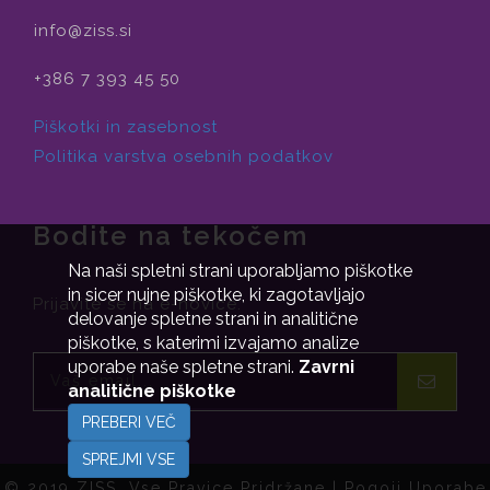
info@ziss.si
+386 7 393 45 50
Piškotki in zasebnost
Politika varstva osebnih podatkov
Bodite na tekočem
Na naši spletni strani uporabljamo piškotke
in sicer nujne piškotke, ki zagotavljajo
Prijavite se na e-novice.
delovanje spletne strani in analitične
piškotke, s katerimi izvajamo analize
uporabe naše spletne strani.
Zavrni
analitične piškotke
PREBERI VEČ
SPREJMI VSE
© 2019 ZISS. Vse Pravice Pridržane |
Pogoji Uporabe