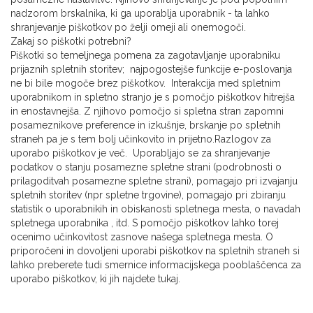
nadzorom brskalnika, ki ga uporablja uporabnik - ta lahko
shranjevanje piškotkov po želji omeji ali onemogoči.
Zakaj so piškotki potrebni?
Piškotki so temeljnega pomena za zagotavljanje uporabniku
prijaznih spletnih storitev; najpogostejše funkcije e-poslovanja
ne bi bile mogoče brez piškotkov. Interakcija med spletnim
uporabnikom in spletno stranjo je s pomočjo piškotkov hitrejša
in enostavnejša. Z njihovo pomočjo si spletna stran zapomni
posameznikove preference in izkušnje, brskanje po spletnih
straneh pa je s tem bolj učinkovito in prijetno.Razlogov za
uporabo piškotkov je več. Uporabljajo se za shranjevanje
podatkov o stanju posamezne spletne strani (podrobnosti o
prilagoditvah posamezne spletne strani), pomagajo pri izvajanju
spletnih storitev (npr spletne trgovine), pomagajo pri zbiranju
statistik o uporabnikih in obiskanosti spletnega mesta, o navadah
spletnega uporabnika , itd. S pomočjo piškotkov lahko torej
ocenimo učinkovitost zasnove našega spletnega mesta. O
priporočeni in dovoljeni uporabi piškotkov na spletnih straneh si
lahko preberete tudi smernice informacijskega pooblaščenca za
uporabo piškotkov, ki jih najdete tukaj.