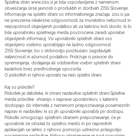
Spletna stran www.ziss.si je bila vzpostavljena z namenom
obveščanja širše javnosti o produktih in storitvah ZISS Slovenije
Informacije na spletni strani so informativnega značaja, ziss.si pa
ne prevzema nikakršne odgovornosti za morebitno netočnost in
nepopolnost objavljenih podatkov ali za kakršno koli škodo, ki bi
bila uporabniku spletnega mesta povzročena zaradi uporabe
objavljenih informacij. Vsi uporabniki spletnih strani vso
objavljeno vsebino uporabljajo na lastno odgovornost.
ZISS Slovenije, bo s skrbnostjo poizkušalo zagotavljati
natančnost in ažurnost podatkov. Pridržuje si pravice do
spreminjanja, dodajanja ali odstranitve vsebin spletnih strani
kadarkoli brez predhodnega opozorila.
O piškotkih in njihovi uporabi na naši spletni strani
Kaj so piškotki?
Piškotek je datoteka, ki shrani nastavitve spletnih strani.Spletna
mesta piškotke shranijo v naprave uporabnikov, s katerimi
dostopajo do interneta z namenom prepoznavanja posameznih
naprav in nastavitev, ki so jih uporabniki uporabili pri dostopu.
Piškotki omogočajo spletnim stranem prepoznavanje, če je
uporabnik že obiskal to spletno mesto in pri naprednih
aplikacijah se lahko z njihovo pomočjo ustrezno prilagodijo
posamezne nastavitve. Njihovo shranjevanje je pod popolnim