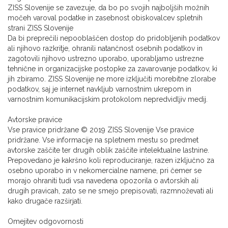
ZISS Slovenije se zavezuje, da bo po svojih najboljših možnih
močeh varoval podatke in zasebnost obiskovalcev spletnih
strani ZISS Slovenije
Da bi preprečili nepooblaščen dostop do pridobljenih podatkov
ali njihovo razkritje, ohranili natančnost osebnih podatkov in
zagotovili njihovo ustrezno uporabo, uporabljamo ustrezne
tehnične in organizacijske postopke za zavarovanje podatkov, ki
jih zbiramo. ZISS Slovenije ne more izključiti morebitne zlorabe
podatkov, saj je internet navkljub varnostnim ukrepom in
varnostnim komunikacijskim protokolom nepredvidljiv medij.
Avtorske pravice
Vse pravice pridržane © 2019 ZISS Slovenije Vse pravice
pridržane. Vse informacije na spletnem mestu so predmet
avtorske zaščite ter drugih oblik zaščite intelektualne lastnine.
Prepovedano je kakršno koli reproduciranje, razen izključno za
osebno uporabo in v nekomercialne namene, pri čemer se
morajo ohraniti tudi vsa navedena opozorila o avtorskih ali
drugih pravicah, zato se ne smejo prepisovati, razmnoževati ali
kako drugače razširjati.
Omejitev odgovornosti