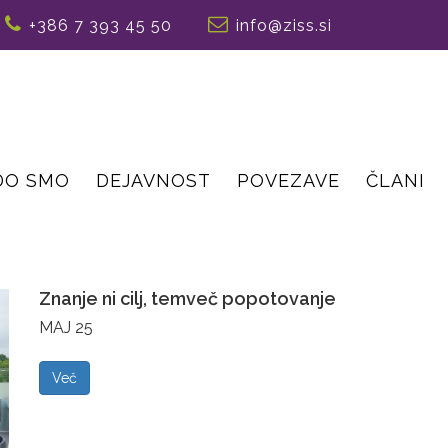
+386 7 393 45 50
info@ziss.si
DO SMO
DEJAVNOST
POVEZAVE
ČLANI
Znanje ni cilj, temveč popotovanje
MAJ 25
Več