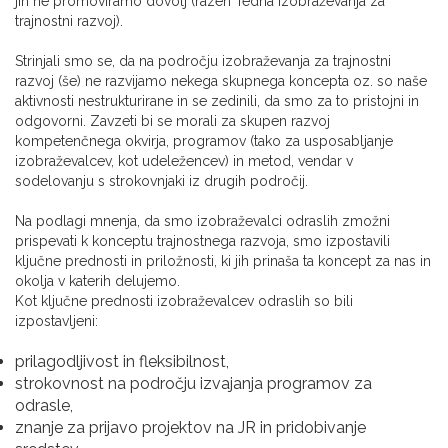
jih ne promoviramo dovolj (razen Tedna izobraževanja za
trajnostni razvoj).
Strinjali smo se, da na področju izobraževanja za trajnostni
razvoj (še) ne razvijamo nekega skupnega koncepta oz. so naše
aktivnosti nestrukturirane in se zedinili, da smo za to pristojni in
odgovorni. Zavzeti bi se morali za skupen razvoj
kompetenčnega okvirja, programov (tako za usposabljanje
izobraževalcev, kot udeležencev) in metod, vendar v
sodelovanju s strokovnjaki iz drugih področij.
Na podlagi mnenja, da smo izobraževalci odraslih zmožni
prispevati k konceptu trajnostnega razvoja, smo izpostavili
ključne prednosti in priložnosti, ki jih prinaša ta koncept za nas in
okolja v katerih delujemo.
Kot ključne prednosti izobraževalcev odraslih so bili
izpostavljeni:
prilagodljivost in fleksibilnost,
strokovnost na področju izvajanja programov za
odrasle,
znanje za prijavo projektov na JR in pridobivanje