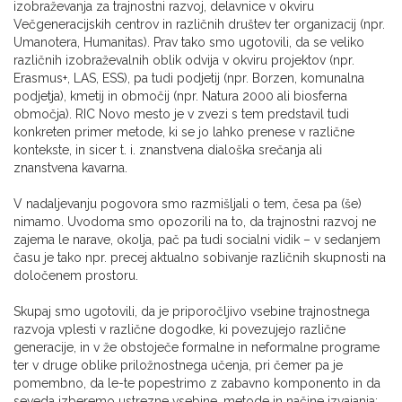
izobraževanja za trajnostni razvoj, delavnice v okviru
Večgeneracijskih centrov in različnih društev ter organizacij (npr.
Umanotera, Humanitas). Prav tako smo ugotovili, da se veliko
različnih izobraževalnih oblik odvija v okviru projektov (npr.
Erasmus+, LAS, ESS), pa tudi podjetij (npr. Borzen, komunalna
podjetja), kmetij in območij (npr. Natura 2000 ali biosferna
območja). RIC Novo mesto je v zvezi s tem predstavil tudi
konkreten primer metode, ki se jo lahko prenese v različne
kontekste, in sicer t. i. znanstvena dialoška srečanja ali
znanstvena kavarna.
V nadaljevanju pogovora smo razmišljali o tem, česa pa (še)
nimamo. Uvodoma smo opozorili na to, da trajnostni razvoj ne
zajema le narave, okolja, pač pa tudi socialni vidik – v sedanjem
času je tako npr. precej aktualno sobivanje različnih skupnosti na
določenem prostoru.
Skupaj smo ugotovili, da je priporočljivo vsebine trajnostnega
razvoja vplesti v različne dogodke, ki povezujejo različne
generacije, in v že obstoječe formalne in neformalne programe
ter v druge oblike priložnostnega učenja, pri čemer pa je
pomembno, da le-te popestrimo z zabavno komponento in da
seveda izberemo ustrezne vsebine, metode in načine izvajanja: