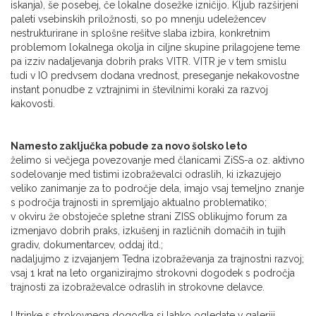
iskanja), še posebej, če lokalne dosežke izničijo. Kljub razširjeni
paleti vsebinskih priložnosti, so po mnenju udeležencev
nestrukturirane in splošne rešitve slaba izbira, konkretnim
problemom lokalnega okolja in ciljne skupine prilagojene teme
pa izziv nadaljevanja dobrih praks VITR. VITR je v tem smislu
tudi v IO predvsem dodana vrednost, preseganje nekakovostne
instant ponudbe z vztrajnimi in številnimi koraki za razvoj
kakovosti.
Namesto zaključka pobude za novo šolsko leto
želimo si večjega povezovanje med članicami ZiSS-a oz. aktivno
sodelovanje med tistimi izobraževalci odraslih, ki izkazujejo
veliko zanimanje za to področje dela, imajo vsaj temeljno znanje
s področja trajnosti in spremljajo aktualno problematiko;
v okviru že obstoječe spletne strani ZISS oblikujmo forum za
izmenjavo dobrih praks, izkušenj in različnih domačih in tujih
gradiv, dokumentarcev, oddaj itd.;
nadaljujmo z izvajanjem Tedna izobraževanja za trajnostni razvoj;
vsaj 1 krat na leto organizirajmo strokovni dogodek s področja
trajnosti za izobraževalce odraslih in strokovne delavce.
Utrinke s strokovnega dogodka si lahko ogledate v galeriji.