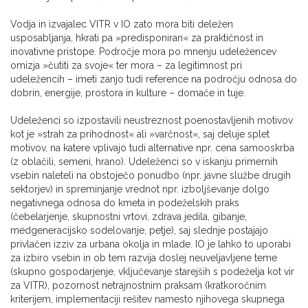
Vodja in izvajalec VITR v IO zato mora biti deležen
usposabljanja, hkrati pa »predisponiran« za praktičnost in
inovativne pristope. Področje mora po mnenju udeležencev
omizja »čutiti za svoje« ter mora – za legitimnost pri
udeležencih – imeti zanjo tudi reference na področju odnosa do
dobrin, energije, prostora in kulture – domače in tuje.
Udeleženci so izpostavili neustreznost poenostavljenih motivov
kot je »strah za prihodnost« ali »varčnost«, saj deluje splet
motivov, na katere vplivajo tudi alternative npr. cena samooskrba
(z oblačili, semeni, hrano). Udeleženci so v iskanju primernih
vsebin naleteli na obstoječo ponudbo (npr. javne službe drugih
sektorjev) in spreminjanje vrednot npr. izboljševanje dolgo
negativnega odnosa do kmeta in podeželskih praks
(čebelarjenje, skupnostni vrtovi, zdrava jedila, gibanje,
medgeneracijsko sodelovanje, petje), saj slednje postajajo
privlačen izziv za urbana okolja in mlade. IO je lahko to uporabi
za izbiro vsebin in ob tem razvija doslej neuveljavljene teme
(skupno gospodarjenje, vključevanje starejših s podeželja kot vir
za VITR), pozornost netrajnostnim praksam (kratkoročnim
kriterijem, implementaciji rešitev namesto njihovega skupnega