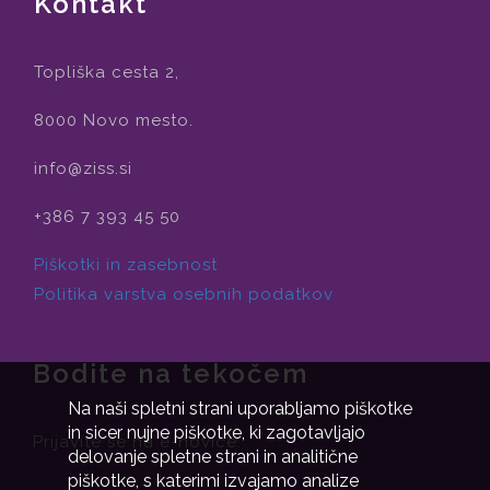
Kontakt
Topliška cesta 2,
8000 Novo mesto.
info@ziss.si
+386 7 393 45 50
Piškotki in zasebnost
Politika varstva osebnih podatkov
Bodite na tekočem
Na naši spletni strani uporabljamo piškotke
in sicer nujne piškotke, ki zagotavljajo
Prijavite se na e-novice.
delovanje spletne strani in analitične
piškotke, s katerimi izvajamo analize