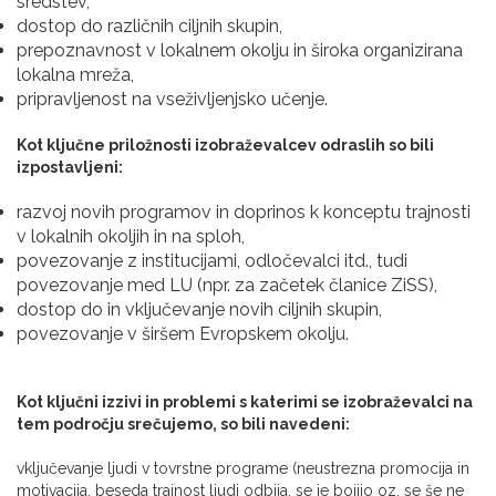
sredstev,
dostop do različnih ciljnih skupin,
prepoznavnost v lokalnem okolju in široka organizirana
lokalna mreža,
pripravljenost na vseživljenjsko učenje.
Kot ključne priložnosti izobraževalcev odraslih so bili
izpostavljeni:
razvoj novih programov in doprinos k konceptu trajnosti
v lokalnih okoljih in na sploh,
povezovanje z institucijami, odločevalci itd., tudi
povezovanje med LU (npr. za začetek članice ZiSS),
dostop do in vključevanje novih ciljnih skupin,
povezovanje v širšem Evropskem okolju.
Kot ključni izzivi in problemi s katerimi se izobraževalci na
tem področju srečujemo, so bili navedeni:
vključevanje ljudi v tovrstne programe (neustrezna promocija in
motivacija, beseda trajnost ljudi odbija, se je bojijo oz. se še ne