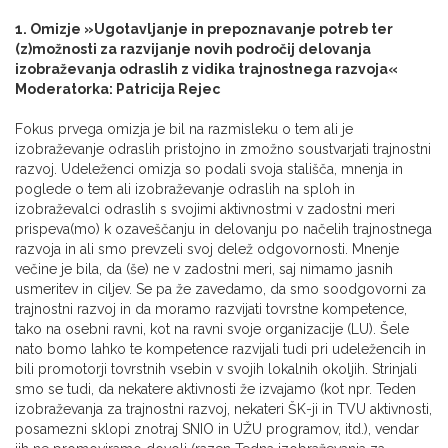
1. Omizje »Ugotavljanje in prepoznavanje potreb ter
(z)možnosti za razvijanje novih področij delovanja
izobraževanja odraslih z vidika trajnostnega razvoja«
Moderatorka: Patricija Rejec
Fokus prvega omizja je bil na razmisleku o tem ali je
izobraževanje odraslih pristojno in zmožno soustvarjati trajnostni
razvoj. Udeleženci omizja so podali svoja stališča, mnenja in
poglede o tem ali izobraževanje odraslih na sploh in
izobraževalci odraslih s svojimi aktivnostmi v zadostni meri
prispeva(mo) k ozaveščanju in delovanju po načelih trajnostnega
razvoja in ali smo prevzeli svoj delež odgovornosti. Mnenje
večine je bila, da (še) ne v zadostni meri, saj nimamo jasnih
usmeritev in ciljev. Se pa že zavedamo, da smo soodgovorni za
trajnostni razvoj in da moramo razvijati tovrstne kompetence,
tako na osebni ravni, kot na ravni svoje organizacije (LU). Šele
nato bomo lahko te kompetence razvijali tudi pri udeležencih in
bili promotorji tovrstnih vsebin v svojih lokalnih okoljih. Strinjali
smo se tudi, da nekatere aktivnosti že izvajamo (kot npr. Teden
izobraževanja za trajnostni razvoj, nekateri ŠK-ji in TVU aktivnosti,
posamezni sklopi znotraj SNIO in UŽU programov, itd.), vendar