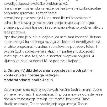
zavedajo zadosti ekološke problematike),
financiranje in sistemska umeščenost za tovrstne izobraževalne
programe (premalo JR za to temo),
premajhno povezovanje LU oz. med tistimi izobraževalci
odraslih, ki izkazujejo veliko zanimanje, imajo vsaj temeljno
znanje s področja trajnosti in spremljajo aktualno problematiko s
tega področja.
Izpostavljeno je bilo tudi dejstvo, da nam sam koncept (skupno
razumevanje) trajnostnega razvoja velikokrat ni dovolj jasen, da
bi lahko prepoznali tovrstne izobraževalne potrebe v lokalnih
okoljih (tudi v sodelovanju s ključnimi partnerji (odločevalci,
institucije, društva itd.), pa tudi nekateri skeptični pogledi, ki
ključno vplivajo na domet IO na področju trajnosti.
2. Omizje »Vidiki delovanja izobraževanja odraslih v
kontekstu trajnostnega razvoja«
Moderatorka: Mihaela Anclin
Za omizjem smo najprej ugotavljali, kakšne (bolj ali manj) dobre
primere neformalnih izobraževalnih programov za odrasle, ki se
dotikajo trajnostnega razvoja, že imamo. Izpostavili smo
študijske krožke, Teden vseživljenjskega učenja, Teden