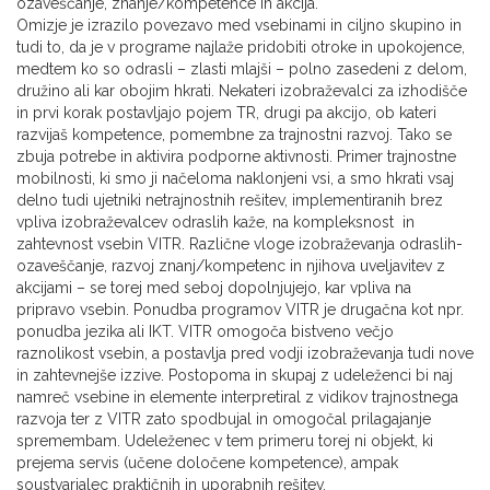
ozaveščanje, znanje/kompetence in akcija.
Omizje je izrazilo povezavo med vsebinami in ciljno skupino in
tudi to, da je v programe najlaže pridobiti otroke in upokojence,
medtem ko so odrasli – zlasti mlajši – polno zasedeni z delom,
družino ali kar obojim hkrati. Nekateri izobraževalci za izhodišče
in prvi korak postavljajo pojem TR, drugi pa akcijo, ob kateri
razvijaš kompetence, pomembne za trajnostni razvoj. Tako se
zbuja potrebe in aktivira podporne aktivnosti. Primer trajnostne
mobilnosti, ki smo ji načeloma naklonjeni vsi, a smo hkrati vsaj
delno tudi ujetniki netrajnostnih rešitev, implementiranih brez
vpliva izobraževalcev odraslih kaže, na kompleksnost in
zahtevnost vsebin VITR. Različne vloge izobraževanja odraslih-
ozaveščanje, razvoj znanj/kompetenc in njihova uveljavitev z
akcijami – se torej med seboj dopolnjujejo, kar vpliva na
pripravo vsebin. Ponudba programov VITR je drugačna kot npr.
ponudba jezika ali IKT. VITR omogoča bistveno večjo
raznolikost vsebin, a postavlja pred vodji izobraževanja tudi nove
in zahtevnejše izzive. Postopoma in skupaj z udeleženci bi naj
namreč vsebine in elemente interpretiral z vidikov trajnostnega
razvoja ter z VITR zato spodbujal in omogočal prilagajanje
spremembam. Udeleženec v tem primeru torej ni objekt, ki
prejema servis (učene določene kompetence), ampak
soustvarjalec praktičnih in uporabnih rešitev.