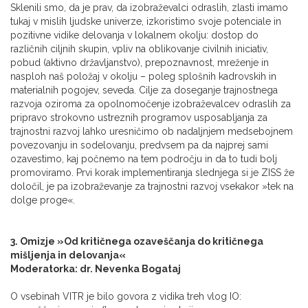
Sklenili smo, da je prav, da izobraževalci odraslih, zlasti imamo
tukaj v mislih ljudske univerze, izkoristimo svoje potenciale in
pozitivne vidike delovanja v lokalnem okolju: dostop do
različnih ciljnih skupin, vpliv na oblikovanje civilnih iniciativ,
pobud (aktivno državljanstvo), prepoznavnost, mreženje in
nasploh naš položaj v okolju – poleg splošnih kadrovskih in
materialnih pogojev, seveda. Cilje za doseganje trajnostnega
razvoja oziroma za opolnomočenje izobraževalcev odraslih za
pripravo strokovno ustreznih programov usposabljanja za
trajnostni razvoj lahko uresničimo ob nadaljnjem medsebojnem
povezovanju in sodelovanju, predvsem pa da najprej sami
ozavestimo, kaj počnemo na tem področju in da to tudi bolj
promoviramo. Prvi korak implementiranja slednjega si je ZISS že
določil, je pa izobraževanje za trajnostni razvoj vsekakor »tek na
dolge proge«.
3. Omizje »Od kritičnega ozaveščanja do kritičnega
mišljenja in delovanja«
Moderatorka: dr. Nevenka Bogataj
O vsebinah VITR je bilo govora z vidika treh vlog IO: