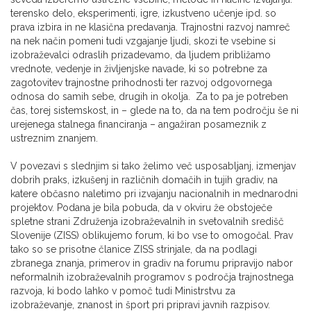
terensko delo, eksperimenti, igre, izkustveno učenje ipd. so
prava izbira in ne klasična predavanja. Trajnostni razvoj namreč
na nek način pomeni tudi vzgajanje ljudi, skozi te vsebine si
izobraževalci odraslih prizadevamo, da ljudem približamo
vrednote, vedenje in življenjske navade, ki so potrebne za
zagotovitev trajnostne prihodnosti ter razvoj odgovornega
odnosa do samih sebe, drugih in okolja. Za to pa je potreben
čas, torej sistemskost, in – glede na to, da na tem področju še ni
urejenega stalnega financiranja – angažiran posameznik z
ustreznim znanjem.
V povezavi s slednjim si tako želimo več usposabljanj, izmenjav
dobrih praks, izkušenj in različnih domačih in tujih gradiv, na
katere občasno naletimo pri izvajanju nacionalnih in mednarodni
projektov. Podana je bila pobuda, da v okviru že obstoječe
spletne strani Združenja izobraževalnih in svetovalnih središč
Slovenije (ZISS) oblikujemo forum, ki bo vse to omogočal. Prav
tako so se prisotne članice ZISS strinjale, da na podlagi
zbranega znanja, primerov in gradiv na forumu pripravijo nabor
neformalnih izobraževalnih programov s področja trajnostnega
razvoja, ki bodo lahko v pomoč tudi Ministrstvu za
izobraževanje, znanost in šport pri pripravi javnih razpisov.