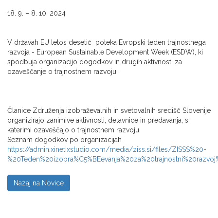
18. 9. – 8. 10. 2024
V državah EU letos desetič poteka Evropski teden trajnostnega
razvoja - European Sustainable Development Week (ESDW), ki
spodbuja organizacijo dogodkov in drugih aktivnosti za
ozaveščanje o trajnostnem razvoju.
Članice Združenja izobraževalnih in svetovalnih središč Slovenije
organizirajo zanimive aktivnosti, delavnice in predavanja, s
katerimi ozaveščajo o trajnostnem razvoju.
Seznam dogodkov po organizacijah
https://admin.xinetixstudio.com/media/ziss.si/files/ZISSS%20-
%20Teden%20izobra%C5%BEevanja%20za%20trajnostni%20razvoj
Nazaj na Novice