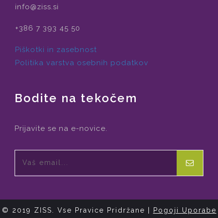
info@ziss.si
+386 7 393 45 50
Piškotki in zasebnost
Politika varstva osebnih podatkov
Bodite na tekočem
Prijavite se na e-novice.
© 2019 ZISS. Vse Pravice Pridržane |
Pogoji Uporabe