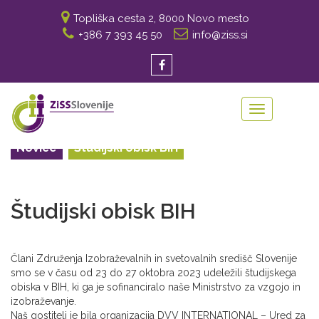
Topliška cesta 2, 8000 Novo mesto
+386 7 393 45 50
info@ziss.si
Toggle
navigation
Novice
Študijski obisk BIH
Študijski obisk BIH
Člani Združenja Izobraževalnih in svetovalnih središč Slovenije
smo se v času od 23 do 27 oktobra 2023 udeležili študijskega
obiska v BIH, ki ga je sofinanciralo naše Ministrstvo za vzgojo in
izobraževanje.
Naš gostitelj je bila organizacija DVV INTERNATIONAL – Ured za