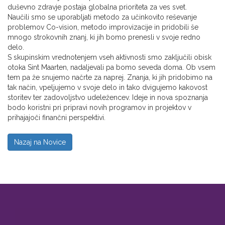
duševno zdravje postaja globalna prioriteta za ves svet.
Naučili smo se uporabljati metodo za učinkovito reševanje
problemov Co-vision, metodo improvizacije in pridobili še
mnogo strokovnih znanj, ki jih bomo prenesli v svoje redno
delo.
S skupinskim vrednotenjem vseh aktivnosti smo zaključili obisk
otoka Sint Maarten, nadaljevali pa bomo seveda doma. Ob vsem
tem pa že snujemo načrte za naprej. Znanja, ki jih pridobimo na
tak način, vpeljujemo v svoje delo in tako dvigujemo kakovost
storitev ter zadovoljstvo udeležencev. Ideje in nova spoznanja
bodo koristni pri pripravi novih programov in projektov v
prihajajoči finančni perspektivi.
Nazaj na Novice