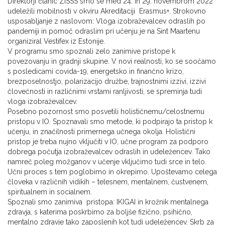
Direktorji članic ZiSSS smo se med 24. in 29. novembrom 2022
udeležili mobilnosti v okviru Akreditaciji Erasmus+. Strokovno
usposabljanje z naslovom: Vloga izobraževalcev odraslih po
pandemiji in pomoč odraslim pri učenju je na Sint Maartenu
organiziral Vestifex iz Estonije.
V programu smo spoznali zelo zanimive pristope k
povezovanju in gradnji skupine. V novi realnosti, ko se soočamo
s posledicami covida-19, energetsko in finančno krizo,
brezposelnostjo, polarizacijo družbe, trajnostnimi izzivi, izzivi
človečnosti in različnimi vrstami ranljivosti, se spreminja tudi
vloga izobraževalcev.
Posebno pozornost smo posvetili holističnemu/celostnemu
pristopu v IO. Spoznavali smo metode, ki podpirajo ta pristop k
učenju, in značilnosti primernega učnega okolja. Holistični
pristop je treba nujno vključiti v IO, učne program za podporo
dobrega počutja izobraževalcev odraslih in udeležencev. Tako
namreč poleg možganov v učenje vključimo tudi srce in telo.
Učni proces s tem poglobimo in okrepimo. Upoštevamo celega
človeka v različnih vidikih – telesnem, mentalnem, čustvenem,
spiritualnem in socialnem.
Spoznali smo zanimiva pristopa: IKIGAI in krožnik mentalnega
zdravja, s katerima poskrbimo za boljše fizično, psihično,
mentalno zdravje tako zaposlenih kot tudi udeležencev. Skrb za