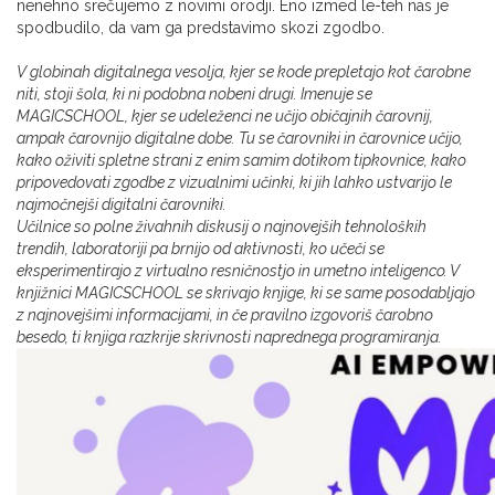
nenehno srečujemo z novimi orodji. Eno izmed le-teh nas je
spodbudilo, da vam ga predstavimo skozi zgodbo.
V globinah digitalnega vesolja, kjer se kode prepletajo kot čarobne
niti, stoji šola, ki ni podobna nobeni drugi. Imenuje se
MAGICSCHOOL, kjer se udeleženci ne učijo običajnih čarovnij,
ampak čarovnijo digitalne dobe. Tu se čarovniki in čarovnice učijo,
kako oživiti spletne strani z enim samim dotikom tipkovnice, kako
pripovedovati zgodbe z vizualnimi učinki, ki jih lahko ustvarijo le
najmočnejši digitalni čarovniki.
Učilnice so polne živahnih diskusij o najnovejših tehnoloških
trendih, laboratoriji pa brnijo od aktivnosti, ko učeči se
eksperimentirajo z virtualno resničnostjo in umetno inteligenco. V
knjižnici MAGICSCHOOL se skrivajo knjige, ki se same posodabljajo
z najnovejšimi informacijami, in če pravilno izgovoriš čarobno
besedo, ti knjiga razkrije skrivnosti naprednega programiranja.