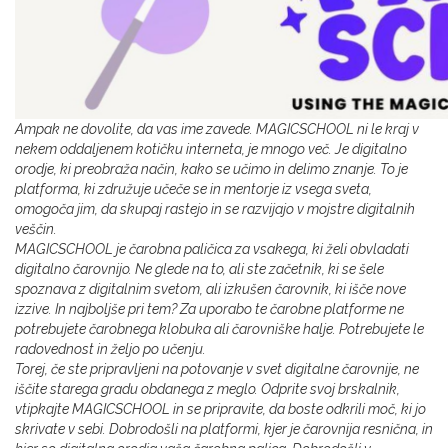
Ampak ne dovolite, da vas ime zavede. MAGICSCHOOL ni le kraj v
nekem oddaljenem kotičku interneta, je mnogo več. Je digitalno
orodje, ki preobraža način, kako se učimo in delimo znanje. To je
platforma, ki združuje učeče se in mentorje iz vsega sveta,
omogoča jim, da skupaj rastejo in se razvijajo v mojstre digitalnih
veščin.
MAGICSCHOOL je čarobna paličica za vsakega, ki želi obvladati
digitalno čarovnijo. Ne glede na to, ali ste začetnik, ki se šele
spoznava z digitalnim svetom, ali izkušen čarovnik, ki išče nove
izzive. In najboljše pri tem? Za uporabo te čarobne platforme ne
potrebujete čarobnega klobuka ali čarovniške halje. Potrebujete le
radovednost in željo po učenju.
Torej, če ste pripravljeni na potovanje v svet digitalne čarovnije, ne
iščite starega gradu obdanega z meglo. Odprite svoj brskalnik,
vtipkajte MAGICSCHOOL in se pripravite, da boste odkrili moč, ki jo
skrivate v sebi. Dobrodošli na platformi, kjer je čarovnija resnična, in