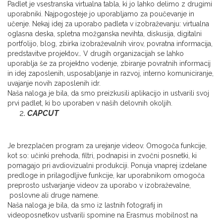
Padlet je vsestranska virtualna tabla, ki jo lahko delimo z drugimi
uporabniki. Najpogosteje jo uporabljamo za poučevanje in
učenje. Nekaj idej za uporabo padleta v izobraževanju: virtualna
oglasna deska, spletna možganska nevihta, diskusija, digitalni
portfolijo, blog, zbirka izobraževalnih virov, povratna informacija,
predstavitve projektov… V drugih organizacijah se lahko
uporablja še za projektno vodenje, zbiranje povratnih informacij
in idej zaposlenih, usposabljanje in razvoj, interno komuniciranje,
uvajanje novih zaposlenih idr.
Naša naloga je bila, da smo preizkusili aplikacijo in ustvarili svoj
prvi padlet, ki bo uporaben v naših delovnih okoljih.
CAPCUT
Je brezplačen program za urejanje videov. Omogoča funkcije,
kot so: učinki prehoda, filtri, podnapisi in zvočni posnetki, ki
pomagajo pri avdiovizualni produkciji. Ponuja vnaprej izdelane
predloge in prilagodljive funkcije, kar uporabnikom omogoča
preprosto ustvarjanje videov za uporabo v izobraževalne,
poslovne ali druge namene.
Naša naloga je bila, da smo iz lastnih fotografij in
videoposnetkov ustvarili spomine na Erasmus mobilnost na