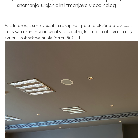
snemanje, urejanje in izmenjavo video nalog.
Vsa tri orodja smo v parih ali skupinah po tri praktično preizkusili
in ustvarili zanimive in kreativne izdelke, ki smo jih objavili na naši
skupni izobraževalni platformi PADLET,