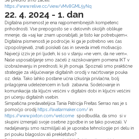
https://www.relive.cc/view/vMv8GML5yNq
22. 4. 2024 - 1. dan
Digitalna pismenost je ena najpomembnejših kompetenc
prihodnosti. Vse prepogosto se v delovnih okoljih oblikuje
mnenje, da »saj kar znam uporabljati, je tisto kar potrebujem«.
Digitalna pismenosti je področje, ki ga je potrebno ves čas
izpopolnjevati, znati poiskati čas in seveda imeti motivacijo.
Največji izziv je pri ljudeh, ki so v stanju »ne vem, da ne vem«.
Naše usposabljanje smo začeli z raziskovanjem pomena IKT v
izobraževanju in prednosti, ki jih ponuja. Spoznali smo praktične
strategije za vključevanje digitalnih orodij v načrtovanje pouka
oz. dela. Tako lahko postane učna izkušnja privlačna, bolj
prilagojena udeležencem in tudi zabavna. Sodelovanje in
komunikacija sta ključni veščini v digitalni dobi in ključni veščini
pri učenju digitalnih vsebin.
Simpatična predavateljica Tania Patricija Freitas Serrao nas je s
pomočjo orodij
https://avatarmaker.com/
in
https://www.pixton.com/welcome
spodbudila, da smo si v
skupini izmenjali svoje osebne zgodbe in se tako povezali. V
nadaljevanju smo razmišljali ali je uporaba tehnologije pri delu in
pri pouku blagoslov ali prekletstvo?