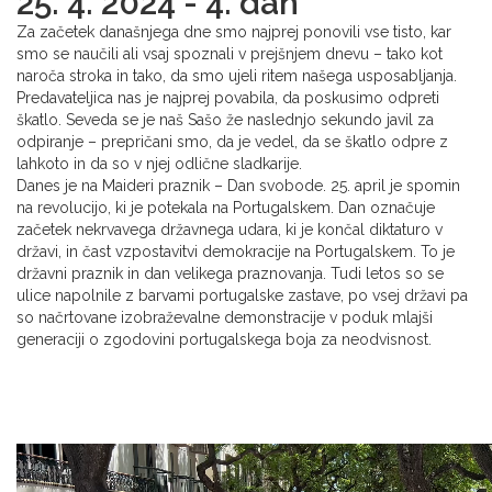
25. 4. 2024 - 4. dan
Za začetek današnjega dne smo najprej ponovili vse tisto, kar
smo se naučili ali vsaj spoznali v prejšnjem dnevu – tako kot
naroča stroka in tako, da smo ujeli ritem našega usposabljanja.
Predavateljica nas je najprej povabila, da poskusimo odpreti
škatlo. Seveda se je naš Sašo že naslednjo sekundo javil za
odpiranje – prepričani smo, da je vedel, da se škatlo odpre z
lahkoto in da so v njej odlične sladkarije.
Danes je na Maideri praznik – Dan svobode. 25. april je spomin
na revolucijo, ki je potekala na Portugalskem. Dan označuje
začetek nekrvavega državnega udara, ki je končal diktaturo v
državi, in čast vzpostavitvi demokracije na Portugalskem. To je
državni praznik in dan velikega praznovanja. Tudi letos so se
ulice napolnile z barvami portugalske zastave, po vsej državi pa
so načrtovane izobraževalne demonstracije v poduk mlajši
generaciji o zgodovini portugalskega boja za neodvisnost.