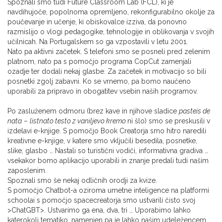
Spoznali smo tudi Future Classroom Lab (FCL), ki je
navdihujoče, popolnoma opremljeno, rekonfigurabilno okolje za
poučevanje in učenje, ki obiskovalce izziva, da ponovno
razmislijo o vlogi pedagogike, tehnologije in oblikovanja v svojih
učilnicah. Na Portugalskem so ga vzpostavili v letu 2001.
Nato pa aktivni začetek. S telefoni smo se posneli pred zelenim
platnom, nato pa s pomočjo programa CopCut zamenjali
ozadje ter dodali nekaj glasbe. Za začetek in motivacijo so bili
posnetki zgolj zabavni. Ko se vrnemo, pa bomo naučeno
uporabili za pripravo in obogatitev vsebin naših programov.
Po zasluženem odmoru (brez kave in njihove sladice
pasteis de
nata
–
listnato testo z vaniljevo kremo
ni šlo) smo se preskusili v
izdelavi e-knjige. S pomočjo Book Creatorja smo hitro naredili
kreativne e-knjige, v katere smo vključili besedila, posnetke,
slike, glasbo … Nastali so turistični vodiči, informativna gradiva …
vsekakor bomo aplikacijo uporabili in znanje predali tudi našim
zaposlenim.
Spoznali smo še nekaj odličnih orodji za kvize.
S pomočjo Chatbot-a oziroma umetne inteligence na platformi
schoolai s pomočjo spacecreatorja smo ustvarili čisto svoj
>ChatGBT>. Ustvarimo ga ena, dva, tri … Uporabimo lahko
katerokoli tematiko, namenjen pa je lahko našim udeležencem,