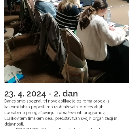
23. 4. 2024 - 2. dan
Danes smo spoznali tri nove aplikacije oziroma orodja, s
katerimi lahko popestrimo izobraževalni proces ali jih
uporabimo pri oglaševanju izobraževalnih programov,
učinkovitem timskem delu, predstavitvah svojih organizacij in
dejavnosti.