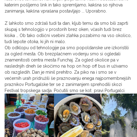
katerim pošljemo link in tako spremljamo, kakšna so njihova
zanimanja, kakšna vprašana postavljajo ... Uporabno.
Z lahkoto smo zdržali tudi ta dan, kljub temu da smo bili zaprti
skupaj s tehnologijo v prostorih brez oken, včasih tudi brez
kisika … Ob tako odlični vsebini zlahka pozabimo na vso okolico,
tudi lepote otoka, ki jih ni malo.
Ob odklopu od tehnologije pa smo popoldanske ure izkoristili
za ogled mesta. Ob brezplačnem vodenju smo si ogledali
znamenitosti centra mesta Funchaj. Za ogled okolice pa v
naslednjih dneh še skočimo na hop on hop off bus in uživamo
ob razgledih. Dan je minil prehitro. Za piko na i smo se v
večernih urah pridružili še praznovanju enega najpomembnejših
praznikov Portugalske ter se z zanimanjem sprehodili skozi
Festival tropskega sadja. Počutili smo se kot pravi Portugalci.