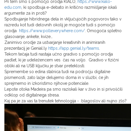
Pri tem smo s pomočjo orodja KIALO,
https://www.kialo-
edu.com
, ki spodbuja e-debato in kritično razmišljanje iskali
argumente za in proti?
Spodbujanje hibridnega dela in vključujočih pogovorov tako v
razredu kot tudi delovnih okolij je mogoče tudi s pomočjo
orodja
https://www.polleverywhere.com/
. Omogoča spletno
glasovanje, ankete, kvize…
Zanimivo orodje za ustvarjanje kreativnih in animiranih
prezentacij je Genial.ly
https://app.genial.ly/teams
.
Tekom tečaja tudi nastaja učno gradivo s pomočjo orodja
padlet, ki je udeležencem ves čas na voljo. Gradivo v fizični
obliki ali na USB ključku je stvar preteklosti.
Spremembe so edina stalnica tudi na področju digitalne
pismenosti, zato lažje delujemo doma in v službi, če jih
sprejmemo in izkoristimo njihove potenciale.
Lepote otoka Madeira pa smo raziskali kar v živo in si privoščili
odklop od digitalnega stresa.
Kaj pa je za vas ta trenutek tehnologija - blagoslov ali nujno zlo?