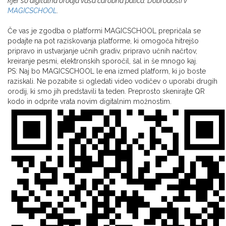
kjer so digitalna orodja vaša čarobna palica. Dobrodošli v
MAGICSCHOOL
.
Če vas je zgodba o platformi MAGICSCHOOL prepričala se
podajte na pot raziskovanja platforme, ki omogoča hitrejšo
pripravo in ​​ustvarjanje učnih gradiv, pripravo učnih načrtov,
kreiranje pesmi, elektronskih sporočil, šal in še mnogo kaj.
PS: Naj bo MAGICSCHOOL le ena izmed platform, ki jo boste
raziskali. Ne pozabite si ogledati video vodičev o uporabi drugih
orodij, ki smo jih predstavili ta teden. Preprosto skenirajte QR
kodo in odprite vrata novim digitalnim možnostim.