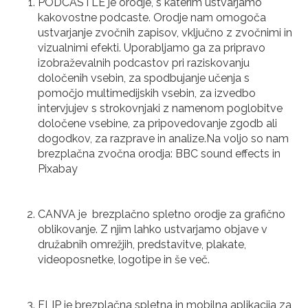
PODCASTLE je orodje, s katerim ustvarjamo
kakovostne podcaste. Orodje nam omogoča
ustvarjanje zvočnih zapisov, vključno z zvočnimi in
vizualnimi efekti. Uporabljamo ga za pripravo
izobraževalnih podcastov pri raziskovanju
določenih vsebin, za spodbujanje učenja s
pomočjo multimedijskih vsebin, za izvedbo
intervjujev s strokovnjaki z namenom poglobitve
določene vsebine, za pripovedovanje zgodb ali
dogodkov, za razprave in analize.Na voljo so nam
brezplačna zvočna orodja: BBC sound effects in
Pixabay
CANVA je brezplačno spletno orodje za grafično
oblikovanje. Z njim lahko ustvarjamo objave v
družabnih omrežjih, predstavitve, plakate,
videoposnetke, logotipe in še več.
FLIP je brezplačna spletna in mobilna aplikacija za