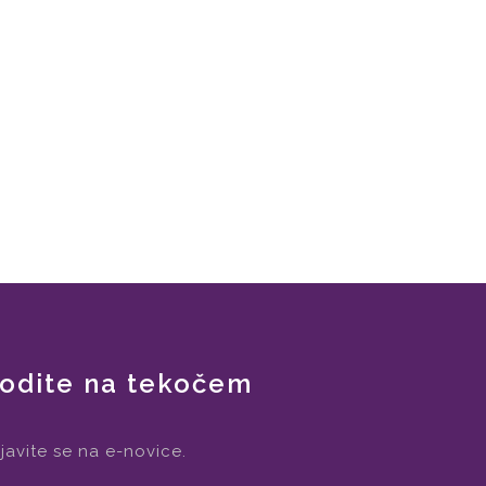
odite na tekočem
ijavite se na e-novice.