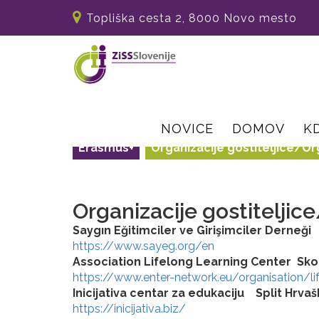
Topliška cesta 2, 8000 Novo mesto
NOVICE
DOMOV
K
Erasmus+
Organizacije gostiteljice/Org
Organizacije gostiteljice
Saygın Eğitimciler ve Girişimciler Derneği
https://www.sayeg.org/en
Association Lifelong Learning Center Sk
https://www.enter-network.eu/organisation/li
Inicijativa centar za edukaciju Split Hrvaš
https://inicijativa.biz/