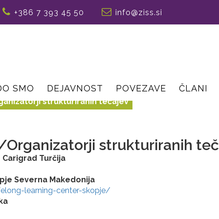
+386 7 393 45 50
info@ziss.si
DO SMO
DEJAVNOST
POVEZAVE
ČLANI
anizatorji strukturiranih tečajev
/Organizatorji strukturiranih te
 Carigrad Turčija
opje Severna Makedonija
felong-learning-center-skopje/
ka