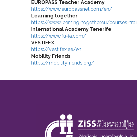
EUROPASS Teacher Academy
https://www.europassnet.com/en/
Learning together
https://www.learning-together.eu/courses-tra
International Academy Tenerife
https://www.fu-ia.com/
VESTIFEX
https://vestifex.ee/en
Mobility Friends
https://mobilityfriends.org/