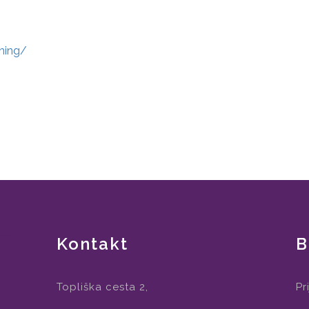
ining/
Kontakt
B
Topliška cesta 2,
Pr