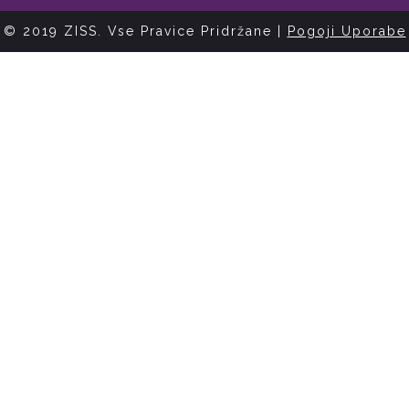
© 2019 ZISS. Vse Pravice Pridržane |
Pogoji Uporabe