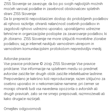
ZISS Slovenije se zavezuje, da bo po svojih najboljših možnih
močeh varoval podatke in zasebnost obiskovalcev spletnih
strani ZISS Slovenije
Da bi preprečili nepooblaščen dostop do pridobljenih podatkov
ali njihovo razkritje, ohranili natančnost osebnih podatkov in
zagotovili njihovo ustrezno uporabo, uporabljamo ustrezne
tehnične in organizacijske postopke za zavarovanje podatkov, ki
jih zbiramo. ZISS Slovenije ne more izključiti morebitne zlorabe
podatkov, saj je internet navkljub varnostnim ukrepom in
varnostnim komunikacijskim protokolom nepredvidljiv medij.
Avtorske pravice
Vse pravice pridržane © 2019 ZISS Slovenije Vse pravice
pridržane. Vse informacije na spletnem mestu so predmet
avtorske zaščite ter drugih oblik zaščite intelektualne lastnine.
Prepovedano je kakršno koli reproduciranje, razen izključno za
osebno uporabo in v nekomercialne namene, pri čemer se
morajo ohraniti tudi vsa navedena opozorila o avtorskih ali
drugih pravicah, zato se ne smejo prepisovati, razmnoževati ali
kako drugače razširjati.
Omejitev odgovornosti