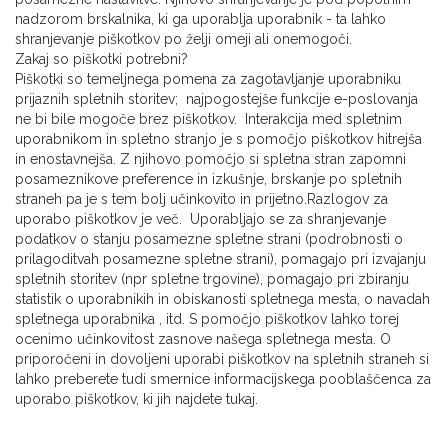
nadzorom brskalnika, ki ga uporablja uporabnik - ta lahko
shranjevanje piškotkov po želji omeji ali onemogoči.
Zakaj so piškotki potrebni?
Piškotki so temeljnega pomena za zagotavljanje uporabniku
prijaznih spletnih storitev; najpogostejše funkcije e-poslovanja
ne bi bile mogoče brez piškotkov. Interakcija med spletnim
uporabnikom in spletno stranjo je s pomočjo piškotkov hitrejša
in enostavnejša. Z njihovo pomočjo si spletna stran zapomni
posameznikove preference in izkušnje, brskanje po spletnih
straneh pa je s tem bolj učinkovito in prijetno.Razlogov za
uporabo piškotkov je več. Uporabljajo se za shranjevanje
podatkov o stanju posamezne spletne strani (podrobnosti o
prilagoditvah posamezne spletne strani), pomagajo pri izvajanju
spletnih storitev (npr spletne trgovine), pomagajo pri zbiranju
statistik o uporabnikih in obiskanosti spletnega mesta, o navadah
spletnega uporabnika , itd. S pomočjo piškotkov lahko torej
ocenimo učinkovitost zasnove našega spletnega mesta. O
priporočeni in dovoljeni uporabi piškotkov na spletnih straneh si
lahko preberete tudi smernice informacijskega pooblaščenca za
uporabo piškotkov, ki jih najdete tukaj.