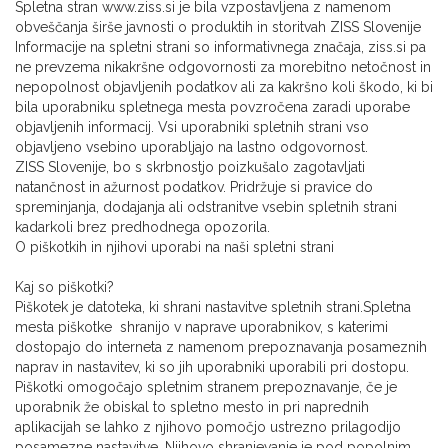
Spletna stran www.ziss.si je bila vzpostavljena z namenom
obveščanja širše javnosti o produktih in storitvah ZISS Slovenije
Informacije na spletni strani so informativnega značaja, ziss.si pa
ne prevzema nikakršne odgovornosti za morebitno netočnost in
nepopolnost objavljenih podatkov ali za kakršno koli škodo, ki bi
bila uporabniku spletnega mesta povzročena zaradi uporabe
objavljenih informacij. Vsi uporabniki spletnih strani vso
objavljeno vsebino uporabljajo na lastno odgovornost.
ZISS Slovenije, bo s skrbnostjo poizkušalo zagotavljati
natančnost in ažurnost podatkov. Pridržuje si pravice do
spreminjanja, dodajanja ali odstranitve vsebin spletnih strani
kadarkoli brez predhodnega opozorila.
O piškotkih in njihovi uporabi na naši spletni strani
Kaj so piškotki?
Piškotek je datoteka, ki shrani nastavitve spletnih strani.Spletna
mesta piškotke shranijo v naprave uporabnikov, s katerimi
dostopajo do interneta z namenom prepoznavanja posameznih
naprav in nastavitev, ki so jih uporabniki uporabili pri dostopu.
Piškotki omogočajo spletnim stranem prepoznavanje, če je
uporabnik že obiskal to spletno mesto in pri naprednih
aplikacijah se lahko z njihovo pomočjo ustrezno prilagodijo
posamezne nastavitve. Njihovo shranjevanje je pod popolnim