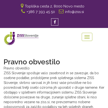
Topliška cesta 2, 8000 Novo mesto
+386 7 393 45 50
info@ziss.si
Toggle
navigation
Pravno obvestilo
Pravno obvestilo
ZISS Slovenije spoštuje vašo zasebnost in se zavezuje, da bo
osebne podatke, pridobljene prek spletnega sistema ZISS
Slovenije, skrbno varoval in jih brez vaše privolitve ne bo
posredoval tretji osebi oziroma jih uporabil v druge namene. Ker
obstajajo v spletnem informacijskem sistemu ZISS Slovenije
določene povezave na druge, zunanje spletne strani, ki niso
neposredno vezane na ziss.si, ne prevzemamo nobene
odgovornosti za zaščito podatkov na teh spletnih straneh.