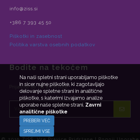
info@ziss.si
+386 7 393 45 50
Piškotki in zasebnost
Politika varstva osebnih podatkov
Bodite na tekočem
Na naši spletni strani uporabljamo piškotke
in sicer nujne piškotke, ki zagotavljajo
Prijavite se na e-novice.
delovanje spletne strani in analitične
piškotke, s katerimi izvajamo analize
uporabe naše spletne strani.
Zavrni
analitične piškotke
PREBERI VEČ
SPREJMI VSE
© 2019 ZISS. Vse Pravice Pridržane |
Pogoji Uporabe