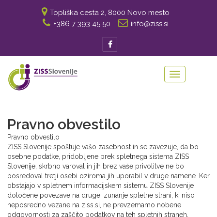
Topliška cesta 2, 8000 Novo mesto
+386 7 393 45 50
info@ziss.si
Toggle
navigation
Pravno obvestilo
Pravno obvestilo
ZISS Slovenije spoštuje vašo zasebnost in se zavezuje, da bo
osebne podatke, pridobljene prek spletnega sistema ZISS
Slovenije, skrbno varoval in jih brez vaše privolitve ne bo
posredoval tretji osebi oziroma jih uporabil v druge namene. Ker
obstajajo v spletnem informacijskem sistemu ZISS Slovenije
določene povezave na druge, zunanje spletne strani, ki niso
neposredno vezane na ziss.si, ne prevzemamo nobene
odgovornosti za zaščito podatkov na teh spletnih straneh.