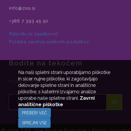
info@ziss.si
+386 7 393 45 50
Piškotki in zasebnost
Politika varstva osebnih podatkov
Bodite na tekočem
Na naši spletni strani uporabljamo piškotke
in sicer nujne piškotke, ki zagotavljajo
Prijavite se na e-novice.
delovanje spletne strani in analitične
piškotke, s katerimi izvajamo analize
uporabe naše spletne strani.
Zavrni
analitične piškotke
PREBERI VEČ
SPREJMI VSE
© 2019 ZISS. Vse Pravice Pridržane |
Pogoji Uporabe