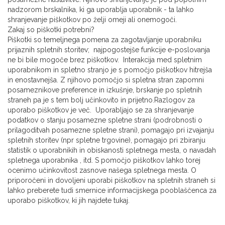
nadzorom brskalnika, ki ga uporablja uporabnik - ta lahko
shranjevanje piškotkov po želji omeji ali onemogoči.
Zakaj so piškotki potrebni?
Piškotki so temeljnega pomena za zagotavljanje uporabniku
prijaznih spletnih storitev; najpogostejše funkcije e-poslovanja
ne bi bile mogoče brez piškotkov. Interakcija med spletnim
uporabnikom in spletno stranjo je s pomočjo piškotkov hitrejša
in enostavnejša. Z njihovo pomočjo si spletna stran zapomni
posameznikove preference in izkušnje, brskanje po spletnih
straneh pa je s tem bolj učinkovito in prijetno.Razlogov za
uporabo piškotkov je več. Uporabljajo se za shranjevanje
podatkov o stanju posamezne spletne strani (podrobnosti o
prilagoditvah posamezne spletne strani), pomagajo pri izvajanju
spletnih storitev (npr spletne trgovine), pomagajo pri zbiranju
statistik o uporabnikih in obiskanosti spletnega mesta, o navadah
spletnega uporabnika , itd. S pomočjo piškotkov lahko torej
ocenimo učinkovitost zasnove našega spletnega mesta. O
priporočeni in dovoljeni uporabi piškotkov na spletnih straneh si
lahko preberete tudi smernice informacijskega pooblaščenca za
uporabo piškotkov, ki jih najdete tukaj.