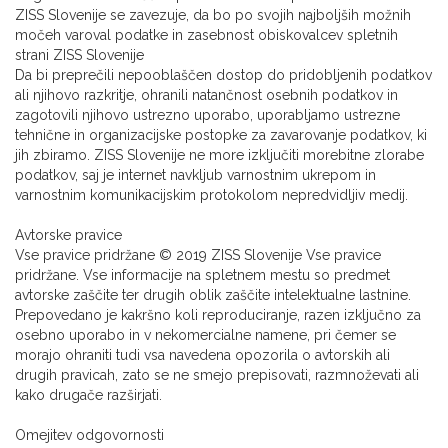
ZISS Slovenije se zavezuje, da bo po svojih najboljših možnih
močeh varoval podatke in zasebnost obiskovalcev spletnih
strani ZISS Slovenije
Da bi preprečili nepooblaščen dostop do pridobljenih podatkov
ali njihovo razkritje, ohranili natančnost osebnih podatkov in
zagotovili njihovo ustrezno uporabo, uporabljamo ustrezne
tehnične in organizacijske postopke za zavarovanje podatkov, ki
jih zbiramo. ZISS Slovenije ne more izključiti morebitne zlorabe
podatkov, saj je internet navkljub varnostnim ukrepom in
varnostnim komunikacijskim protokolom nepredvidljiv medij.
Avtorske pravice
Vse pravice pridržane © 2019 ZISS Slovenije Vse pravice
pridržane. Vse informacije na spletnem mestu so predmet
avtorske zaščite ter drugih oblik zaščite intelektualne lastnine.
Prepovedano je kakršno koli reproduciranje, razen izključno za
osebno uporabo in v nekomercialne namene, pri čemer se
morajo ohraniti tudi vsa navedena opozorila o avtorskih ali
drugih pravicah, zato se ne smejo prepisovati, razmnoževati ali
kako drugače razširjati.
Omejitev odgovornosti