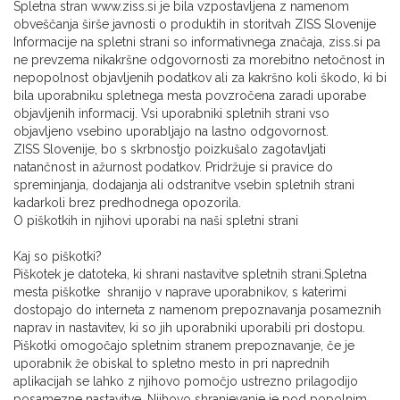
Spletna stran www.ziss.si je bila vzpostavljena z namenom
obveščanja širše javnosti o produktih in storitvah ZISS Slovenije
Informacije na spletni strani so informativnega značaja, ziss.si pa
ne prevzema nikakršne odgovornosti za morebitno netočnost in
nepopolnost objavljenih podatkov ali za kakršno koli škodo, ki bi
bila uporabniku spletnega mesta povzročena zaradi uporabe
objavljenih informacij. Vsi uporabniki spletnih strani vso
objavljeno vsebino uporabljajo na lastno odgovornost.
ZISS Slovenije, bo s skrbnostjo poizkušalo zagotavljati
natančnost in ažurnost podatkov. Pridržuje si pravice do
spreminjanja, dodajanja ali odstranitve vsebin spletnih strani
kadarkoli brez predhodnega opozorila.
O piškotkih in njihovi uporabi na naši spletni strani
Kaj so piškotki?
Piškotek je datoteka, ki shrani nastavitve spletnih strani.Spletna
mesta piškotke shranijo v naprave uporabnikov, s katerimi
dostopajo do interneta z namenom prepoznavanja posameznih
naprav in nastavitev, ki so jih uporabniki uporabili pri dostopu.
Piškotki omogočajo spletnim stranem prepoznavanje, če je
uporabnik že obiskal to spletno mesto in pri naprednih
aplikacijah se lahko z njihovo pomočjo ustrezno prilagodijo
posamezne nastavitve. Njihovo shranjevanje je pod popolnim